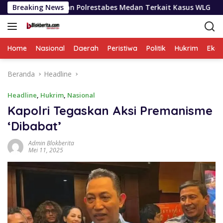
Langsung
mut Dan Polrestabes Medan Terkait Kasus WLG
Breaking News
Selama S
ke
konten
Home
Nasional
Daerah
Peristiwa
Politik
Hukrim
Eko
Beranda
Headline
Headline
,
Hukrim
,
Nasional
Kapolri Tegaskan Aksi Premanisme
‘Dibabat’
Admin Blokberita
Mei 11, 2025