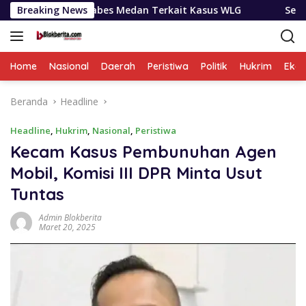
Langsung
restabes Medan Terkait Kasus WLG
Breaking News
Selama Sepekan BNN
ke
konten
Home
Nasional
Daerah
Peristiwa
Politik
Hukrim
Eko
Beranda
Headline
Headline
,
Hukrim
,
Nasional
,
Peristiwa
Kecam Kasus Pembunuhan Agen
Mobil, Komisi III DPR Minta Usut
Tuntas
Admin Blokberita
Maret 20, 2025