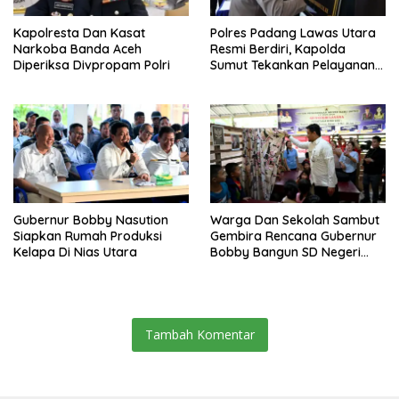
Kapolresta Dan Kasat
Polres Padang Lawas Utara
Narkoba Banda Aceh
Resmi Berdiri, Kapolda
Diperiksa Divpropam Polri
Sumut Tekankan Pelayanan
Humanis Dan Penambahan
Personil
Gubernur Bobby Nasution
Warga Dan Sekolah Sambut
Siapkan Rumah Produksi
Gembira Rencana Gubernur
Kelapa Di Nias Utara
Bobby Bangun SD Negeri
Lasara Di Nias Utara
Tambah Komentar