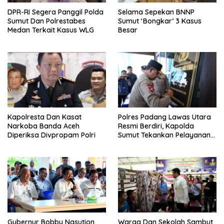
DPR-RI Segera Panggil Polda
Selama Sepekan BNNP
Sumut Dan Polrestabes
Sumut ‘Bongkar’ 3 Kasus
Medan Terkait Kasus WLG
Besar
Kapolresta Dan Kasat
Polres Padang Lawas Utara
Narkoba Banda Aceh
Resmi Berdiri, Kapolda
Diperiksa Divpropam Polri
Sumut Tekankan Pelayanan
Humanis Dan Penambahan
Personil
Gubernur Bobby Nasution
Warga Dan Sekolah Sambut