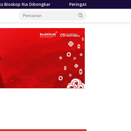
Peringati Hari Anak 2026, TP PKK Sumut Ajak Orangtua 