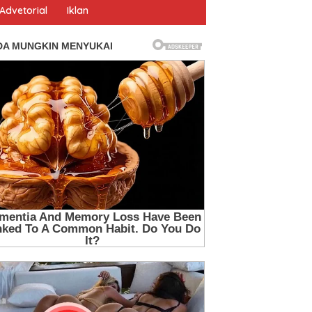
Advetorial
Iklan