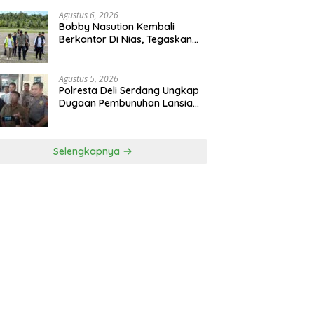
RSUD Thomsen
Agustus 6, 2026
Bobby Nasution Kembali
Berkantor Di Nias, Tegaskan
Komitmen Berkelanjutan
Bangun Kepulauan Nias
Agustus 5, 2026
Polresta Deli Serdang Ungkap
Dugaan Pembunuhan Lansia
Dalam Waktu Kurang Dari 48
Jam, Terduga Pelaku
Ditangkap
Selengkapnya