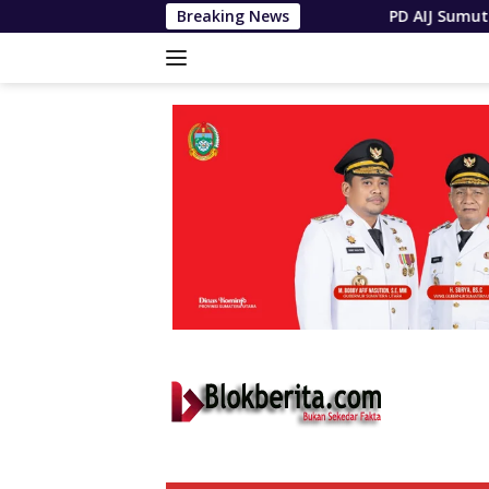
Langsung
Breaking News
PD AIJ Sumut Kembali Amankan Aset Pe
ke
konten