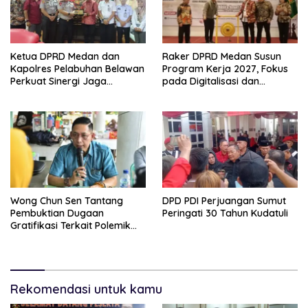
Ketua DPRD Medan dan
Raker DPRD Medan Susun
Kapolres Pelabuhan Belawan
Program Kerja 2027, Fokus
Perkuat Sinergi Jaga
pada Digitalisasi dan
Keamanan dan Dorong
Penguatan Tiga Fungsi
Kebangkitan Ekonomi
Dewan
Belawan
Wong Chun Sen Tantang
DPD PDI Perjuangan Sumut
Pembuktian Dugaan
Peringati 30 Tahun Kudatuli
Gratifikasi Terkait Polemik
Contempo Regency
Rekomendasi untuk kamu