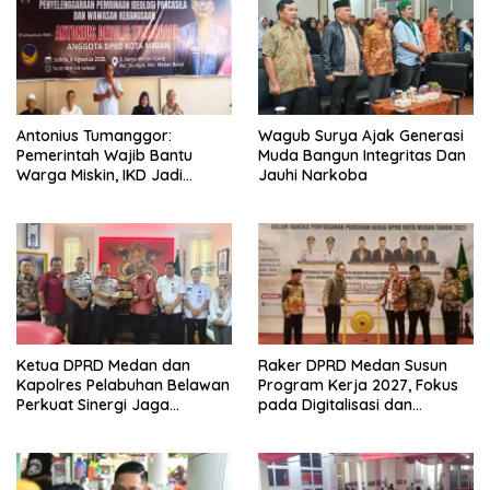
Antonius Tumanggor:
Wagub Surya Ajak Generasi
Pemerintah Wajib Bantu
Muda Bangun Integritas Dan
Warga Miskin, IKD Jadi
Jauhi Narkoba
Bagian Penting Pendataan
Ketua DPRD Medan dan
Raker DPRD Medan Susun
Kapolres Pelabuhan Belawan
Program Kerja 2027, Fokus
Perkuat Sinergi Jaga
pada Digitalisasi dan
Keamanan dan Dorong
Penguatan Tiga Fungsi
Kebangkitan Ekonomi
Dewan
Belawan