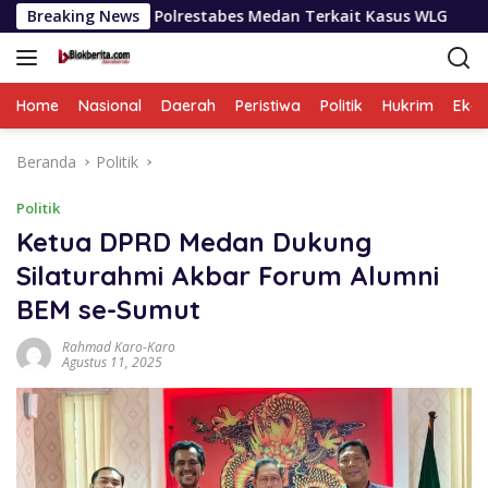
Langsung
Dan Polrestabes Medan Terkait Kasus WLG
Breaking News
Selama Sepek
ke
konten
Home
Nasional
Daerah
Peristiwa
Politik
Hukrim
Eko
Beranda
Politik
Politik
Ketua DPRD Medan Dukung
Silaturahmi Akbar Forum Alumni
BEM se-Sumut
Rahmad Karo-Karo
Agustus 11, 2025