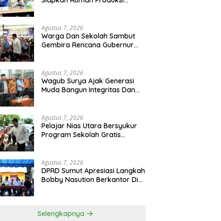
Siapkan Rumah Produksi
Kelapa Di Nias Utara
Agustus 7, 2026
Warga Dan Sekolah Sambut
Gembira Rencana Gubernur
Bobby Bangun SD Negeri
Lasara Di Nias Utara
Agustus 7, 2026
Wagub Surya Ajak Generasi
Muda Bangun Integritas Dan
Jauhi Narkoba
Agustus 7, 2026
Pelajar Nias Utara Bersyukur
Program Sekolah Gratis
Gubernur Bobby Nasution
Ringankan Beban Orang Tua
Agustus 7, 2026
DPRD Sumut Apresiasi Langkah
Bobby Nasution Berkantor Di
Kepulauan Nias, Dinilai
Percepat Pembangunan
Selengkapnya