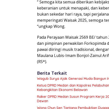
” Semoga kita semua diberikan kebija
keberanian untuk menapaki, dan keber
bukan sekedar hari raya, tapi perjalan
memperingati Waisak 2025, semoga te
“ungkap Wong.
Pada Perayaan Waisak 2569 BE/ tahun
dan pimpinan perwakilan Forkopimda 
pawai diiringi musik tradisional, den
Maulana Lubis-Imam Bonjol-Zainul Ari
(RS*).
Berita Terkait
Wagub Surya Ajak Generasi Muda Bangun In
Ketua DPRD Medan dan Kapolres Pelabuhan
Kebangkitan Ekonomi Belawan
Raker DPRD Medan Susun Program Kerja 2027
Dewan
Wong Chun Sen Tantang Pembuktian Dugaan 