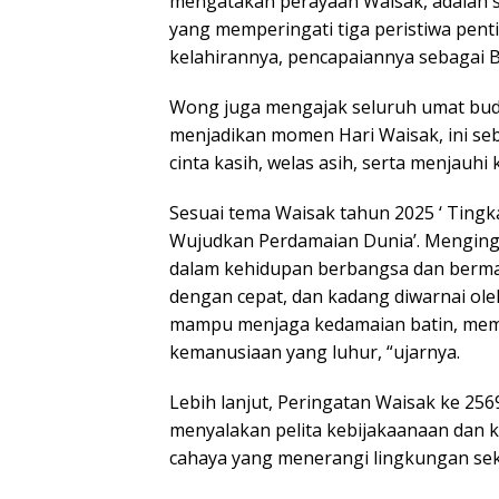
mengatakan perayaan Waisak, adalah s
yang memperingati tiga peristiwa pent
kelahirannya, pencapaiannya sebagai B
Wong juga mengajak seluruh umat bu
menjadikan momen Hari Waisak, ini s
cinta kasih, welas asih, serta menjauhi
Sesuai tema Waisak tahun 2025 ‘ Tingk
Wujudkan Perdamaian Dunia’. Menging
dalam kehidupan berbangsa dan berma
dengan cepat, dan kadang diwarnai ol
mampu menjaga kedamaian batin, mempe
kemanusiaan yang luhur, “ujarnya.
Lebih lanjut, Peringatan Waisak ke 25
menyalakan pelita kebijakaanaan dan k
cahaya yang menerangi lingkungan seki