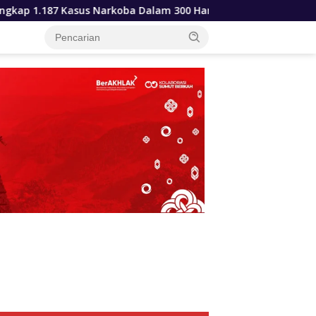
ba Dalam 300 Hari Musnahkan Puluhan Kilogram Barang Bukti