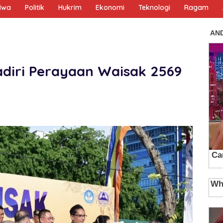
tiwa
Politik
Hukrim
Ekonomi
Teknologi
Ragam
diri Perayaan Waisak 2569