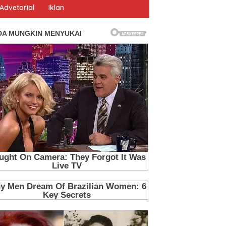
Advetorial
Iklan