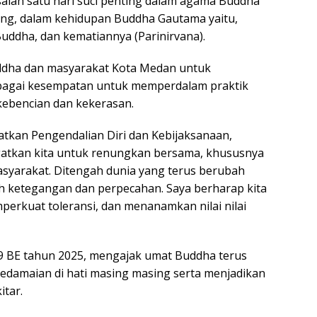
alah satu hari suci penting dalam agama Buddha
ing, dalam kehidupan Buddha Gautama yaitu,
uddha, dan kematiannya (Parinirvana).
ddha dan masyarakat Kota Medan untuk
ebagai kesempatan untuk memperdalam praktik
 kebencian dan kekerasan.
atkan Pengendalian Diri dan Kebijaksanaan,
atkan kita untuk renungkan bersama, khususnya
syarakat. Ditengah dunia yang terus berubah
eh ketegangan dan perpecahan. Saya berharap kita
rkuat toleransi, dan menanamkan nilai nilai
69 BE tahun 2025, mengajak umat Buddha terus
edamaian di hati masing masing serta menjadikan
tar.