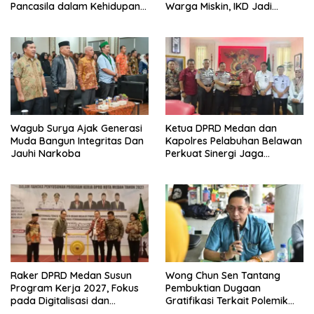
Pancasila dalam Kehidupan
Warga Miskin, IKD Jadi
Bermasyarakat
Bagian Penting Pendataan
Wagub Surya Ajak Generasi
Ketua DPRD Medan dan
Muda Bangun Integritas Dan
Kapolres Pelabuhan Belawan
Jauhi Narkoba
Perkuat Sinergi Jaga
Keamanan dan Dorong
Kebangkitan Ekonomi
Belawan
Raker DPRD Medan Susun
Wong Chun Sen Tantang
Program Kerja 2027, Fokus
Pembuktian Dugaan
pada Digitalisasi dan
Gratifikasi Terkait Polemik
Penguatan Tiga Fungsi
Contempo Regency