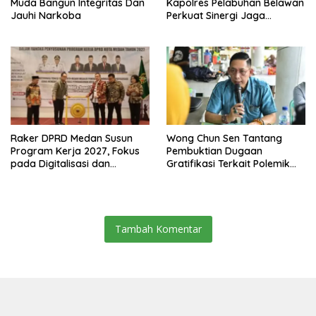
Muda Bangun Integritas Dan
Kapolres Pelabuhan Belawan
Jauhi Narkoba
Perkuat Sinergi Jaga
Keamanan dan Dorong
Kebangkitan Ekonomi
Belawan
Raker DPRD Medan Susun
Wong Chun Sen Tantang
Program Kerja 2027, Fokus
Pembuktian Dugaan
pada Digitalisasi dan
Gratifikasi Terkait Polemik
Penguatan Tiga Fungsi
Contempo Regency
Dewan
Tambah Komentar