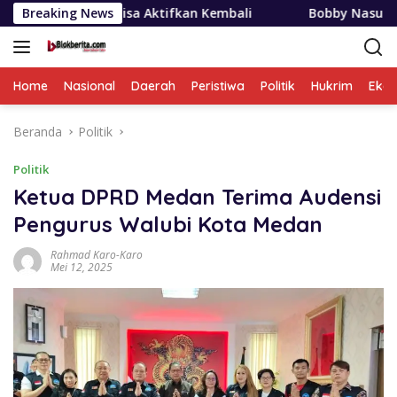
Langsung
n Bisa Aktifkan Kembali
Breaking News
Bobby Nasution Siapkan Beasi
ke
konten
Home
Nasional
Daerah
Peristiwa
Politik
Hukrim
Eko
Beranda
Politik
Politik
Ketua DPRD Medan Terima Audensi
Pengurus Walubi Kota Medan
Rahmad Karo-Karo
Mei 12, 2025