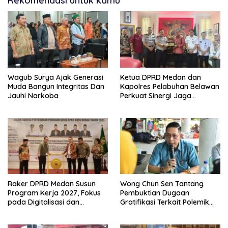
Rekomendasi untuk kamu
Wagub Surya Ajak Generasi
Ketua DPRD Medan dan
Muda Bangun Integritas Dan
Kapolres Pelabuhan Belawan
Jauhi Narkoba
Perkuat Sinergi Jaga
Keamanan dan Dorong
Kebangkitan Ekonomi
Belawan
Raker DPRD Medan Susun
Wong Chun Sen Tantang
Program Kerja 2027, Fokus
Pembuktian Dugaan
pada Digitalisasi dan
Gratifikasi Terkait Polemik
Penguatan Tiga Fungsi
Contempo Regency
Dewan