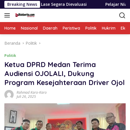
Langsung
ter Lase Segera Dievaluasi
Breaking News
Pelajar Nias Utara Bersyuk
ke
konten
Home
Nasional
Daerah
Peristiwa
Politik
Hukrim
Eko
Beranda
Politik
Politik
Ketua DPRD Medan Terima
Audiensi OJOLALI, Dukung
Program Kesejahteraan Driver Ojol
Rahmad Karo-Karo
Juli 26, 2025