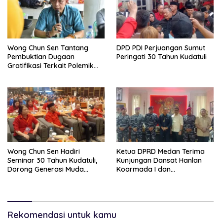
Wong Chun Sen Tantang
DPD PDI Perjuangan Sumut
Pembuktian Dugaan
Peringati 30 Tahun Kudatuli
Gratifikasi Terkait Polemik
Contempo Regency
Wong Chun Sen Hadiri
Ketua DPRD Medan Terima
Seminar 30 Tahun Kudatuli,
Kunjungan Dansat Hanlan
Dorong Generasi Muda
Koarmada I dan
Menjaga Demokrasi
Danyonmarhanlan I Belawan,
Perkuat Sinergi Jaga
Kondusivitas Kota
Rekomendasi untuk kamu