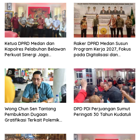
Ketua DPRD Medan dan
Raker DPRD Medan Susun
Kapolres Pelabuhan Belawan
Program Kerja 2027, Fokus
Perkuat Sinergi Jaga
pada Digitalisasi dan
Keamanan dan Dorong
Penguatan Tiga Fungsi
Kebangkitan Ekonomi
Dewan
Belawan
Wong Chun Sen Tantang
DPD PDI Perjuangan Sumut
Pembuktian Dugaan
Peringati 30 Tahun Kudatuli
Gratifikasi Terkait Polemik
Contempo Regency