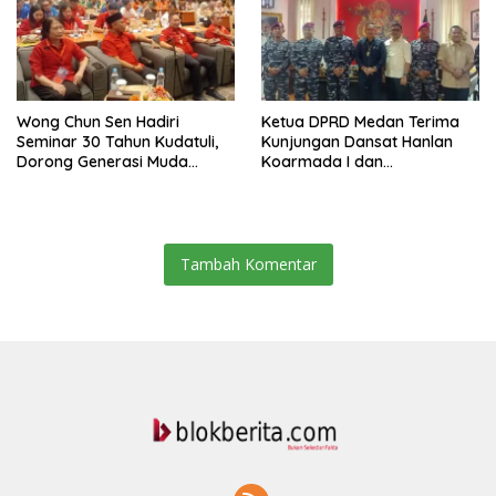
Wong Chun Sen Hadiri
Ketua DPRD Medan Terima
Seminar 30 Tahun Kudatuli,
Kunjungan Dansat Hanlan
Dorong Generasi Muda
Koarmada I dan
Menjaga Demokrasi
Danyonmarhanlan I Belawan,
Perkuat Sinergi Jaga
Kondusivitas Kota
Tambah Komentar