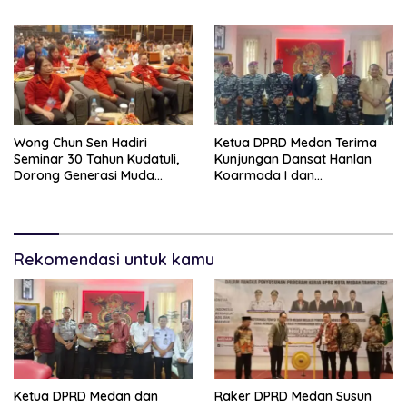
Contempo Regency
Wong Chun Sen Hadiri
Ketua DPRD Medan Terima
Seminar 30 Tahun Kudatuli,
Kunjungan Dansat Hanlan
Dorong Generasi Muda
Koarmada I dan
Menjaga Demokrasi
Danyonmarhanlan I Belawan,
Perkuat Sinergi Jaga
Kondusivitas Kota
Rekomendasi untuk kamu
Ketua DPRD Medan dan
Raker DPRD Medan Susun