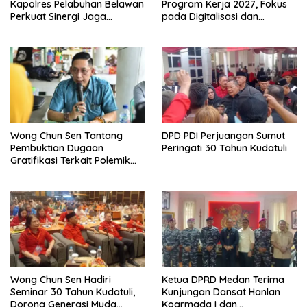
Kapolres Pelabuhan Belawan
Program Kerja 2027, Fokus
Perkuat Sinergi Jaga
pada Digitalisasi dan
Keamanan dan Dorong
Penguatan Tiga Fungsi
Kebangkitan Ekonomi
Dewan
Belawan
Wong Chun Sen Tantang
DPD PDI Perjuangan Sumut
Pembuktian Dugaan
Peringati 30 Tahun Kudatuli
Gratifikasi Terkait Polemik
Contempo Regency
Wong Chun Sen Hadiri
Ketua DPRD Medan Terima
Seminar 30 Tahun Kudatuli,
Kunjungan Dansat Hanlan
Dorong Generasi Muda
Koarmada I dan