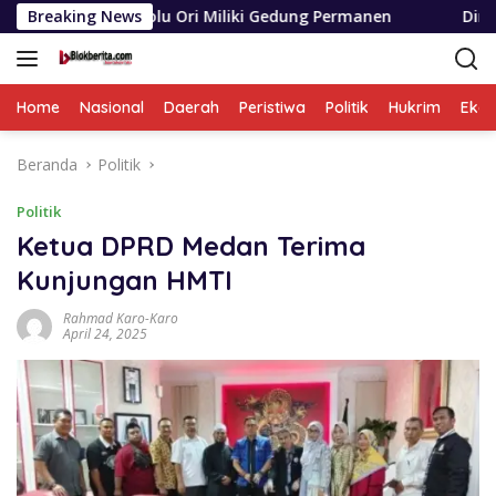
Langsung
itolu Ori Miliki Gedung Permanen
Breaking News
Dinas SDABMBK Meda
ke
konten
Home
Nasional
Daerah
Peristiwa
Politik
Hukrim
Eko
Beranda
Politik
Politik
Ketua DPRD Medan Terima
Kunjungan HMTI
Rahmad Karo-Karo
April 24, 2025