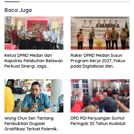
Baca Juga
Ketua DPRD Medan dan
Raker DPRD Medan Susun
Kapolres Pelabuhan Belawan
Program Kerja 2027, Fokus
Perkuat Sinergi Jaga
pada Digitalisasi dan
Keamanan dan Dorong
Penguatan Tiga Fungsi
Kebangkitan Ekonomi
Dewan
Belawan
Wong Chun Sen Tantang
DPD PDI Perjuangan Sumut
Pembuktian Dugaan
Peringati 30 Tahun Kudatuli
Gratifikasi Terkait Polemik