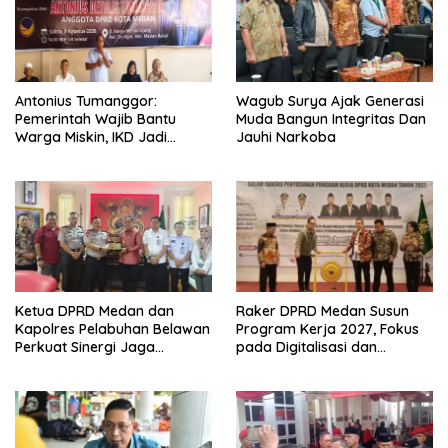
Antonius Tumanggor:
Wagub Surya Ajak Generasi
Pemerintah Wajib Bantu
Muda Bangun Integritas Dan
Warga Miskin, IKD Jadi
Jauhi Narkoba
Bagian Penting Pendataan
Ketua DPRD Medan dan
Raker DPRD Medan Susun
Kapolres Pelabuhan Belawan
Program Kerja 2027, Fokus
Perkuat Sinergi Jaga
pada Digitalisasi dan
Keamanan dan Dorong
Penguatan Tiga Fungsi
Kebangkitan Ekonomi
Dewan
Belawan