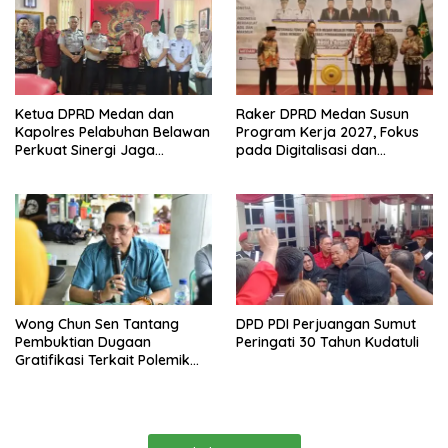
Ketua DPRD Medan dan
Raker DPRD Medan Susun
Kapolres Pelabuhan Belawan
Program Kerja 2027, Fokus
Perkuat Sinergi Jaga
pada Digitalisasi dan
Keamanan dan Dorong
Penguatan Tiga Fungsi
Kebangkitan Ekonomi
Dewan
Belawan
Wong Chun Sen Tantang
DPD PDI Perjuangan Sumut
Pembuktian Dugaan
Peringati 30 Tahun Kudatuli
Gratifikasi Terkait Polemik
Contempo Regency