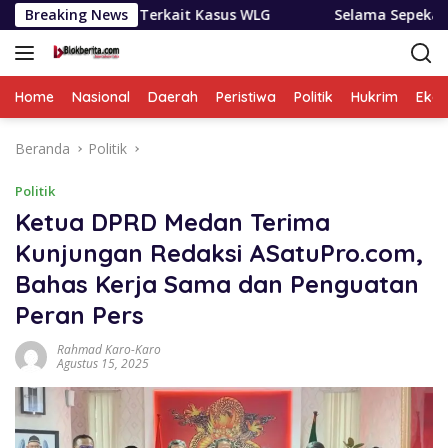
Langsung
edan Terkait Kasus WLG
Breaking News
Selama Sepekan BNNP Sumut ‘B
ke
konten
Home
Nasional
Daerah
Peristiwa
Politik
Hukrim
Eko
Beranda
Politik
Politik
Ketua DPRD Medan Terima
Kunjungan Redaksi ASatuPro.com,
Bahas Kerja Sama dan Penguatan
Peran Pers
Rahmad Karo-Karo
Agustus 15, 2025