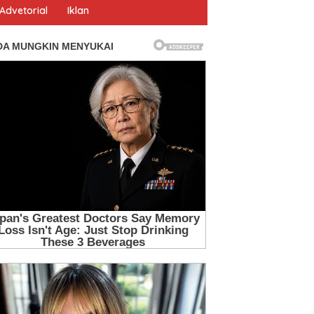
Advetorial
Iklan