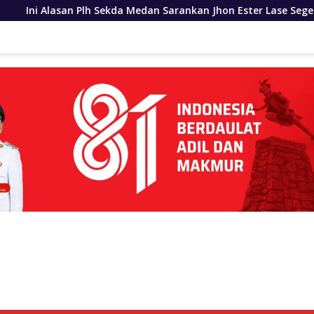
kda Medan Sarankan Jhon Ester Lase Segera Dievaluasi
P