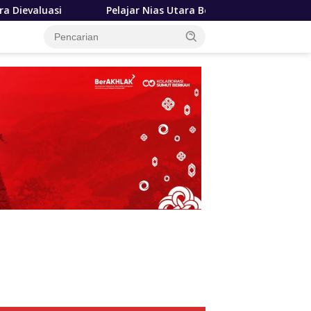
elajar Nias Utara Bersyukur Program Sekolah Gratis Gubernur