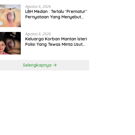
Bioskop Ria Dibongkar
Agustus 6, 2026
LBH Medan : Terlalu ‘Prematur’
Pernyataan Yang Menyebut
Kematian WLG Bunuh Diri
Agustus 6, 2026
Keluarga Korban Mantan Isteri
Polisi Yang Tewas Minta Usut
Tuntas Kasus Kematian
Selengkapnya