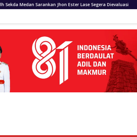
kan Jhon Ester Lase Segera Dievaluasi
Pelajar Nias Ut