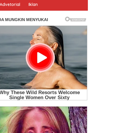
Advetorial
Iklan