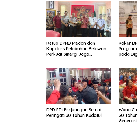
Ketua DPRD Medan dan
Raker D
Kapolres Pelabuhan Belawan
Program 
Perkuat Sinergi Jaga
pada Dig
Keamanan dan Dorong
Penguata
Kebangkitan Ekonomi Belawan
DPD PDI Perjuangan Sumut
Wong Chu
Peringati 30 Tahun Kudatuli
30 Tahun
Generas
Demokra