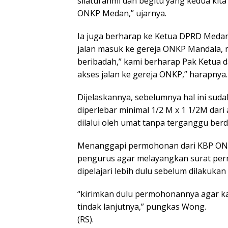
silaturahmi dan begitu yang kedua kit
ONKP Medan,” ujarnya.
Ia juga berharap ke Ketua DPRD Med
jalan masuk ke gereja ONKP Mandala,
beribadah,” kami berharap Pak Ketua
akses jalan ke gereja ONKP,” harapnya.
Dijelaskannya, sebelumnya hal ini su
diperlebar minimal 1/2 M x 1 1/2M dari
dilalui oleh umat tanpa terganggu ber
Menanggapi permohonan dari KBP ON
pengurus agar melayangkan surat per
dipelajari lebih dulu sebelum dilakukan 
“kirimkan dulu permohonannya agar kam
tindak lanjutnya,” pungkas Wong.
(RS).