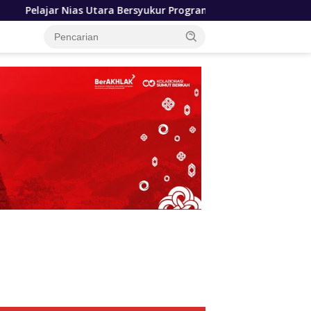
ara Bersyukur Program Sekolah Gratis Gubernur Bobby Nasutio