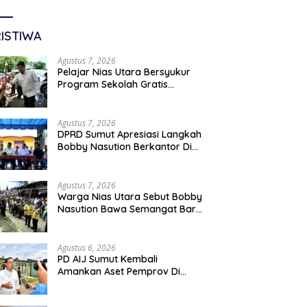
ISTIWA
Agustus 7, 2026
Pelajar Nias Utara Bersyukur
Program Sekolah Gratis
Gubernur Bobby Nasution
Ringankan Beban Orang Tua
Agustus 7, 2026
DPRD Sumut Apresiasi Langkah
Bobby Nasution Berkantor Di
Kepulauan Nias, Dinilai
Percepat Pembangunan
Agustus 7, 2026
Warga Nias Utara Sebut Bobby
Nasution Bawa Semangat Baru
Pembangunan Sumut
Agustus 6, 2026
PD AIJ Sumut Kembali
Amankan Aset Pemprov Di
Binjai, Lima Rumah Dinas Eks
Bioskop Ria Dibongkar