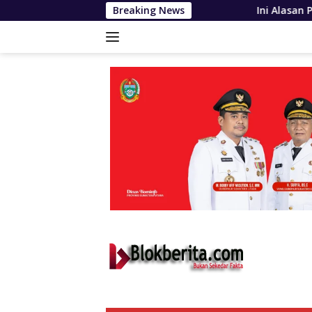
Langsung
Breaking News
Ini Alasan Plh Sekda Medan Saran
ke
konten