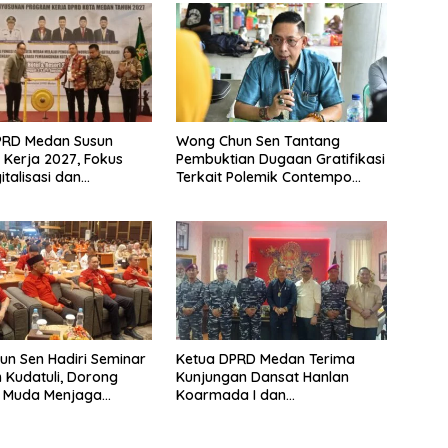
PRD Medan Susun
Wong Chun Sen Tantang
Kerja 2027, Fokus
Pembuktian Dugaan Gratifikasi
italisasi dan
Terkait Polemik Contempo
n Tiga Fungsi Dewan
Regency
n Sen Hadiri Seminar
Ketua DPRD Medan Terima
 Kudatuli, Dorong
Kunjungan Dansat Hanlan
i Muda Menjaga
Koarmada I dan
si
Danyonmarhanlan I Belawan,
Perkuat Sinergi Jaga