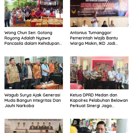
Wong Chun Sen: Gotong
Antonius Tumanggor:
Royong Adalah Nyawa
Pemerintah Wajib Bantu
Pancasila dalam Kehidupan
Warga Miskin, IKD Jadi
Bermasyarakat
Bagian Penting Pendataan
Wagub Surya Ajak Generasi
Ketua DPRD Medan dan
Muda Bangun Integritas Dan
Kapolres Pelabuhan Belawan
Jauhi Narkoba
Perkuat Sinergi Jaga
Keamanan dan Dorong
Kebangkitan Ekonomi
Belawan