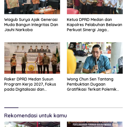
Wagub Surya Ajak Generasi
Ketua DPRD Medan dan
Muda Bangun Integritas Dan
Kapolres Pelabuhan Belawan
Jauhi Narkoba
Perkuat Sinergi Jaga
Keamanan dan Dorong
Kebangkitan Ekonomi
Belawan
Raker DPRD Medan Susun
Wong Chun Sen Tantang
Program Kerja 2027, Fokus
Pembuktian Dugaan
pada Digitalisasi dan
Gratifikasi Terkait Polemik
Penguatan Tiga Fungsi
Contempo Regency
Dewan
Rekomendasi untuk kamu