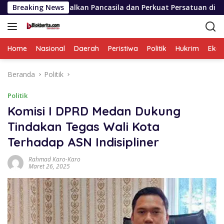
Langsung
 Amalkan Pancasila dan Perkuat Persatuan di Tengah Keberag
Breaking News
ke
konten
Home
Nasional
Daerah
Peristiwa
Politik
Hukrim
Eko
Beranda
Politik
Politik
Komisi I DPRD Medan Dukung
Tindakan Tegas Wali Kota
Terhadap ASN Indisipliner
Rahmad Karo-Karo
Maret 26, 2025