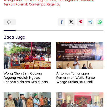
Wong Chun Sen Tantang Pembuktian Dugaan Gratifikasi
Terkait Polemik Contempo Regency
Baca Juga
Wong Chun Sen: Gotong
Antonius Tumanggor:
Royong Adalah Nyawa
Pemerintah Wajib Bantu
Pancasila dalam Kehidupan
Warga Miskin, IKD Jadi
Bermasyarakat
Bagian Penting Pendataan