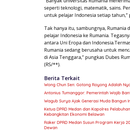
“Banyak universitas Rumania menerima 
seperti teknologi, matematik, sains.
untuk pelajar Indonesia setiap tahun,”
Tak hanya itu, sambungnya, Rumania di
pelajar Indonesia ke Rumania. Tegasny
antara Uni Eropa dan Indonesia.Terma
Rumania sedang berusaha untuk menca
di Asia Tenggara,” pungkas Dubes Rum
(RS/**).
Berita Terkait
Wong Chun Sen: Gotong Royong Adalah Ny
Antonius Tumanggor: Pemerintah Wajib Bant
Wagub Surya Ajak Generasi Muda Bangun In
Ketua DPRD Medan dan Kapolres Pelabuhan
Kebangkitan Ekonomi Belawan
Raker DPRD Medan Susun Program Kerja 2027
Dewan