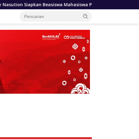
swa Mahasiswa Poltekkes Gunungsitoli, Dukung Lahirnya Tenag