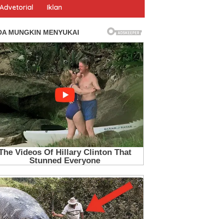
Advetorial
Iklan