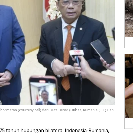
hormatan (courtesy call) dari Duta Besar (Dubes) Rumania (H.E) Dan
 75 tahun hubungan bilateral Indonesia-Rumania,