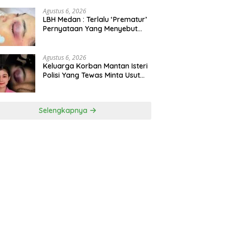
Bioskop Ria Dibongkar
Agustus 6, 2026
LBH Medan : Terlalu ‘Prematur’
Pernyataan Yang Menyebut
Kematian WLG Bunuh Diri
Agustus 6, 2026
Keluarga Korban Mantan Isteri
Polisi Yang Tewas Minta Usut
Tuntas Kasus Kematian
Selengkapnya