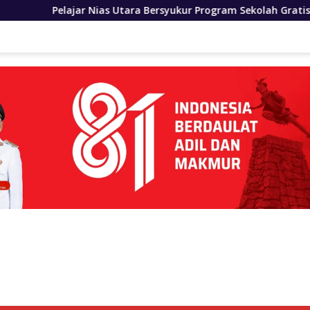
Utara Bersyukur Program Sekolah Gratis Gubernur Bobby Nasut