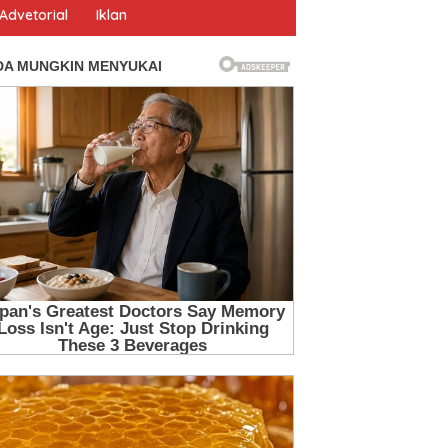
Advetorial
Iklan