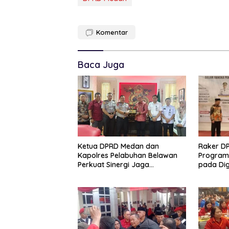
Komentar
Baca Juga
Ketua DPRD Medan dan
Raker D
Kapolres Pelabuhan Belawan
Program 
Perkuat Sinergi Jaga
pada Dig
Keamanan dan Dorong
Penguata
Kebangkitan Ekonomi Belawan