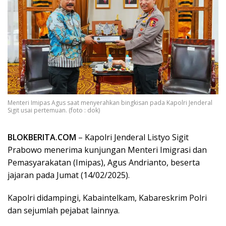
Menteri Imipas Agus saat menyerahkan bingkisan pada Kapolri Jenderal
Sigit usai pertemuan. (foto : dok)
BLOKBERITA.COM
– Kapolri Jenderal Listyo Sigit
Prabowo menerima kunjungan Menteri Imigrasi dan
Pemasyarakatan (Imipas), Agus Andrianto, beserta
jajaran pada Jumat (14/02/2025).
Kapolri didampingi, Kabaintelkam, Kabareskrim Polri
dan sejumlah pejabat lainnya.