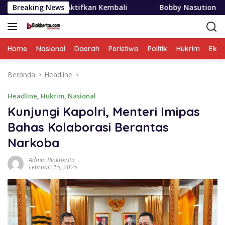
Langsung
 Aktifkan Kembali
Breaking News
Bobby Nasution Siapkan Beasiswa M
ke
konten
Home
Nasional
Daerah
Peristiwa
Politik
Hukrim
Eko
Beranda
Headline
Headline
,
Hukrim
,
Nasional
Kunjungi Kapolri, Menteri Imipas
Bahas Kolaborasi Berantas
Narkoba
Admin Blokberita
Februari 15, 2025