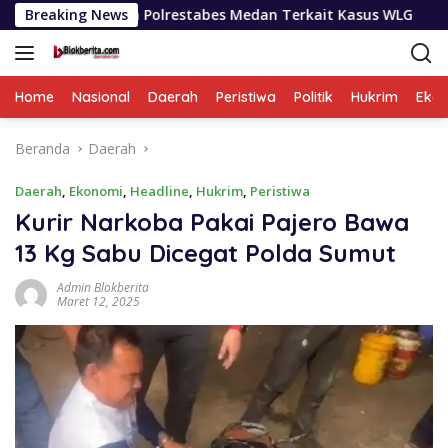
Langsung
t Dan Polrestabes Medan Terkait Kasus WLG
Breaking News
Selama Sep
ke
konten
Home
Nasional
Daerah
Peristiwa
Politik
Hukrim
Eko
Beranda
Daerah
Daerah
,
Ekonomi
,
Headline
,
Hukrim
,
Peristiwa
Kurir Narkoba Pakai Pajero Bawa
13 Kg Sabu Dicegat Polda Sumut
Admin Blokberita
Maret 12, 2025