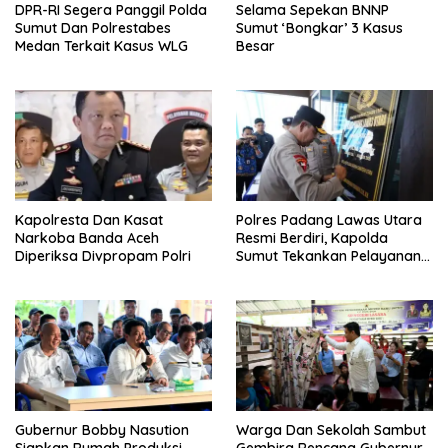
DPR-RI Segera Panggil Polda
Selama Sepekan BNNP
Sumut Dan Polrestabes
Sumut ‘Bongkar’ 3 Kasus
Medan Terkait Kasus WLG
Besar
Kapolresta Dan Kasat
Polres Padang Lawas Utara
Narkoba Banda Aceh
Resmi Berdiri, Kapolda
Diperiksa Divpropam Polri
Sumut Tekankan Pelayanan
Humanis Dan Penambahan
Personil
Gubernur Bobby Nasution
Warga Dan Sekolah Sambut
Siapkan Rumah Produksi
Gembira Rencana Gubernur