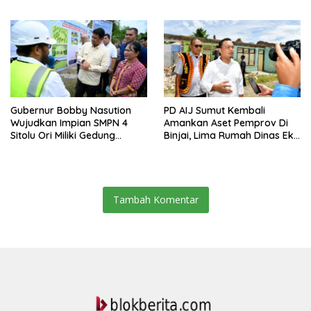
Pembangunan Sumut
Gubernur Bobby Nasution
PD AIJ Sumut Kembali
Wujudkan Impian SMPN 4
Amankan Aset Pemprov Di
Sitolu Ori Miliki Gedung
Binjai, Lima Rumah Dinas Eks
Permanen
Bioskop Ria Dibongkar
Tambah Komentar