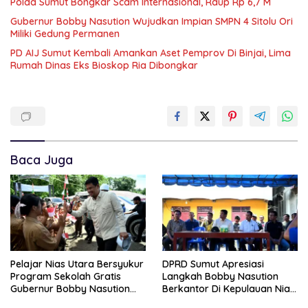
Polda Sumut Bongkar Scam Internasional, Raup Rp 6,7 M
Gubernur Bobby Nasution Wujudkan Impian SMPN 4 Sitolu Ori
Miliki Gedung Permanen
PD AIJ Sumut Kembali Amankan Aset Pemprov Di Binjai, Lima
Rumah Dinas Eks Bioskop Ria Dibongkar
Baca Juga
Pelajar Nias Utara Bersyukur
DPRD Sumut Apresiasi
Program Sekolah Gratis
Langkah Bobby Nasution
Gubernur Bobby Nasution
Berkantor Di Kepulauan Nias,
Ringankan Beban Orang Tua
Dinilai Percepat