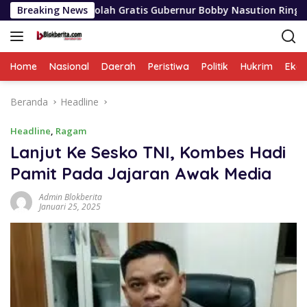
Langsung
m Sekolah Gratis Gubernur Bobby Nasution Ringankan Beban Or
Breaking News
ke
konten
Home
Nasional
Daerah
Peristiwa
Politik
Hukrim
Eko
Beranda
Headline
Headline
,
Ragam
Lanjut Ke Sesko TNI, Kombes Hadi
Pamit Pada Jajaran Awak Media
Admin Blokberita
Januari 25, 2025