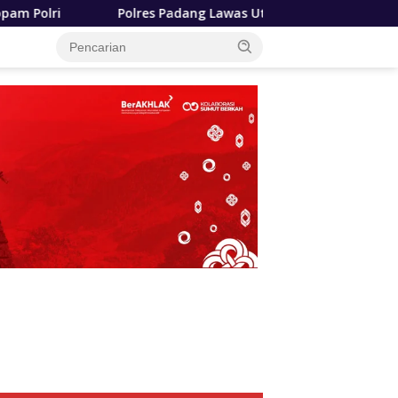
 Padang Lawas Utara Resmi Berdiri, Kapolda Sumut Tekankan 