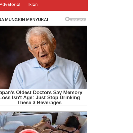
Advetorial
Iklan