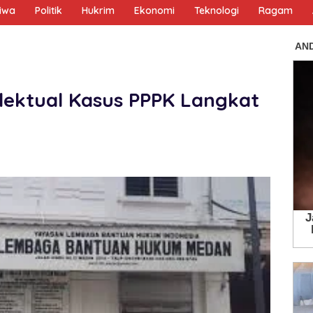
tiwa
Politik
Hukrim
Ekonomi
Teknologi
Ragam
elektual Kasus PPPK Langkat