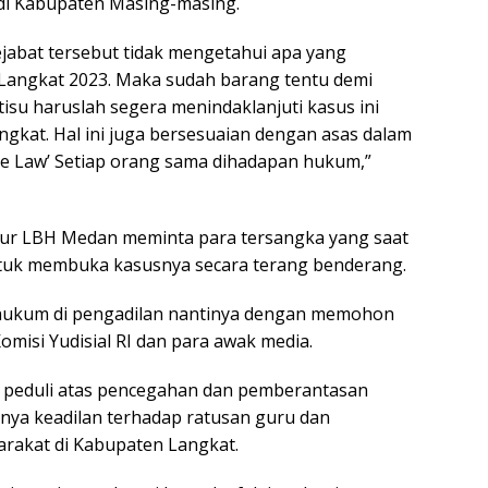
 di Kabupaten Masing-masing.
pejabat tersebut tidak mengetahui apa yang
 Langkat 2023. Maka sudah barang tentu demi
su haruslah segera menindaklanjuti kasus ini
ngkat. Hal ini juga bersesuaian dengan asas dalam
he Law’ Setiap orang sama dihadapan hukum,”
ktur LBH Medan meminta para tersangka yang saat
 untuk membuka kasusnya secara terang benderang.
hukum di pengadilan nantinya dengan memohon
isi Yudisial RI dan para awak media.
ng peduli atas pencegahan dan pemberantasan
anya keadilan terhadap ratusan guru dan
arakat di Kabupaten Langkat.