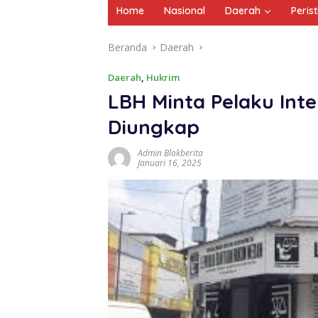
Home
Nasional
Daerah
Peris
Beranda
Daerah
Daerah
,
Hukrim
LBH Minta Pelaku Int
Diungkap
Admin Blokberita
Januari 16, 2025