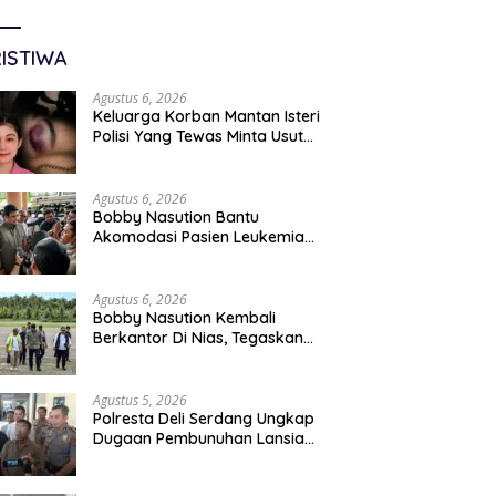
ISTIWA
Agustus 6, 2026
Keluarga Korban Mantan Isteri
Polisi Yang Tewas Minta Usut
Tuntas Kasus Kematian
Agustus 6, 2026
Bobby Nasution Bantu
Akomodasi Pasien Leukemia
Dan Kanker Tiroid Saat Tinjau
RSUD Thomsen
Agustus 6, 2026
Bobby Nasution Kembali
Berkantor Di Nias, Tegaskan
Komitmen Berkelanjutan
Bangun Kepulauan Nias
Agustus 5, 2026
Polresta Deli Serdang Ungkap
Dugaan Pembunuhan Lansia
Dalam Waktu Kurang Dari 48
Jam, Terduga Pelaku