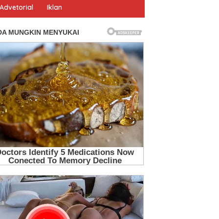
Advetorial
Iklan