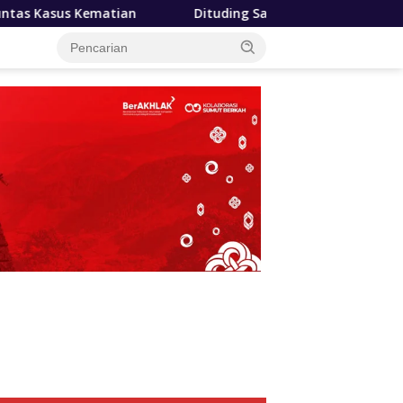
Dituding Salurkan Minyak Tidak Resmi, Kuasa Hukum PT SAG