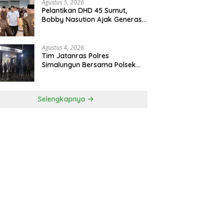
Ditangkap
Agustus 5, 2026
Pelantikan DHD 45 Sumut,
Bobby Nasution Ajak Generasi
Muda Gelorakan Semangat
Juang ’45
Agustus 4, 2026
Tim Jatanras Polres
Simalungun Bersama Polsek
Gunung Malela Tangkap
Tersangka Curas Di Riau Usai
Buron Lintas Provinsi
Selengkapnya