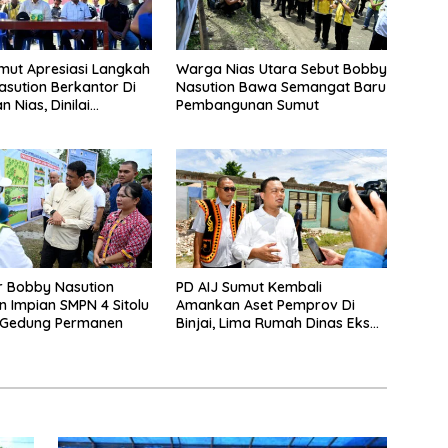
ut Apresiasi Langkah
Warga Nias Utara Sebut Bobby
sution Berkantor Di
Nasution Bawa Semangat Baru
 Nias, Dinilai
Pembangunan Sumut
t Pembangunan
r Bobby Nasution
PD AIJ Sumut Kembali
 Impian SMPN 4 Sitolu
Amankan Aset Pemprov Di
ki Gedung Permanen
Binjai, Lima Rumah Dinas Eks
Bioskop Ria Dibongkar