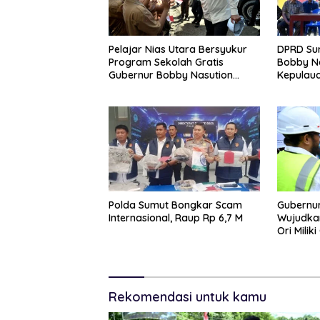
Pelajar Nias Utara Bersyukur
DPRD Sum
Program Sekolah Gratis
Bobby Na
Gubernur Bobby Nasution
Kepulauan
Ringankan Beban Orang Tua
Percepa
Polda Sumut Bongkar Scam
Gubernu
Internasional, Raup Rp 6,7 M
Wujudkan
Ori Mili
Rekomendasi untuk kamu