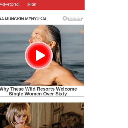
Advetorial
Iklan