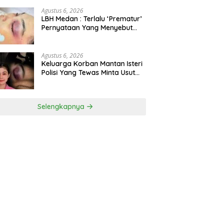
Bioskop Ria Dibongkar
Agustus 6, 2026
LBH Medan : Terlalu ‘Prematur’
Pernyataan Yang Menyebut
Kematian WLG Bunuh Diri
Agustus 6, 2026
Keluarga Korban Mantan Isteri
Polisi Yang Tewas Minta Usut
Tuntas Kasus Kematian
Selengkapnya