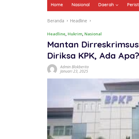
Home
Nasional
Daerah
Peris
Beranda
Headline
Headline
,
Hukrim
,
Nasional
Mantan Dirreskrimsus 
Diriksa KPK, Ada Apa
Admin Blokberita
Januari 23, 2025