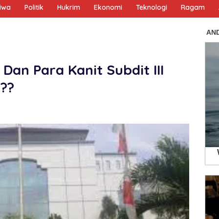
tiwa
Politik
Hukrim
Ekonomi
Teknologi
Ragam
Dan Para Kanit Subdit III
???