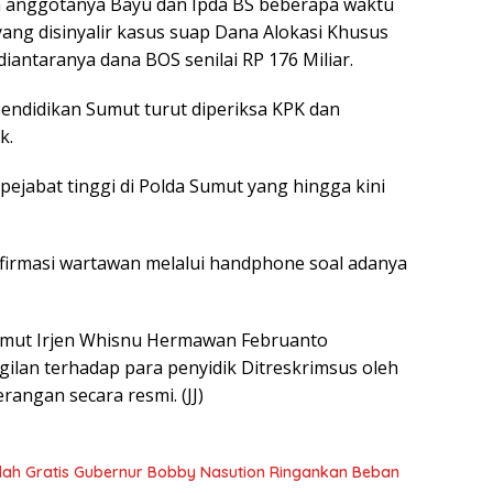
ua anggotanya Bayu dan Ipda BS beberapa waktu
yang disinyalir kasus suap Dana Alokasi Khusus
diantaranya dana BOS senilai RP 176 Miliar.
endidikan Sumut turut diperiksa KPK dan
k.
ejabat tinggi di Polda Sumut yang hingga kini
irmasi wartawan melalui handphone soal adanya
Sumut Irjen Whisnu Hermawan Februanto
lan terhadap para penyidik Ditreskrimsus oleh
angan secara resmi. (JJ)
olah Gratis Gubernur Bobby Nasution Ringankan Beban