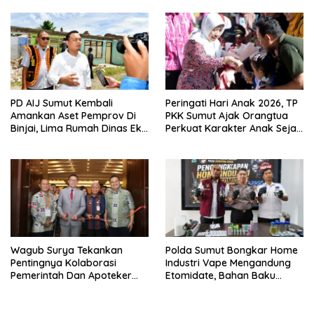
Kecamatan
PD AIJ Sumut Kembali
Peringati Hari Anak 2026, TP
Amankan Aset Pemprov Di
PKK Sumut Ajak Orangtua
Binjai, Lima Rumah Dinas Eks
Perkuat Karakter Anak Sejak
Bioskop Ria Dibongkar
Dari Keluarga
Wagub Surya Tekankan
Polda Sumut Bongkar Home
Pentingnya Kolaborasi
Industri Vape Mengandung
Pemerintah Dan Apoteker
Etomidate, Bahan Baku
Hadapi Tantangan
Diduga Dipasok Dari
Kesehatan Global
Kamboja