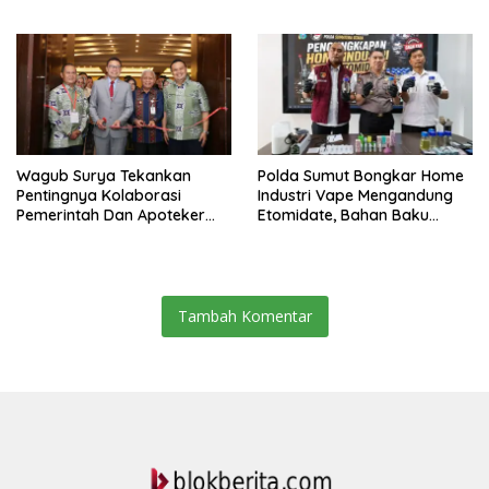
Bioskop Ria Dibongkar
Dari Keluarga
Wagub Surya Tekankan
Polda Sumut Bongkar Home
Pentingnya Kolaborasi
Industri Vape Mengandung
Pemerintah Dan Apoteker
Etomidate, Bahan Baku
Hadapi Tantangan
Diduga Dipasok Dari
Kesehatan Global
Kamboja
Tambah Komentar