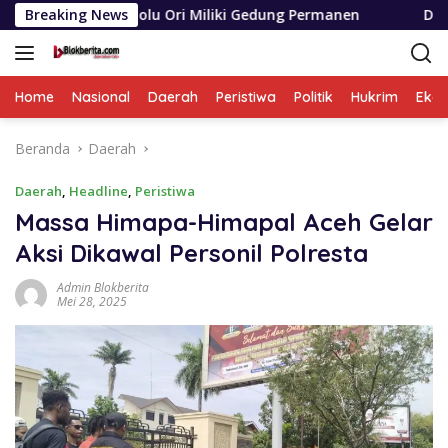
Langsung
tolu Ori Miliki Gedung Permanen
Breaking News
Dinas SDABMBK Medan
ke
konten
Home
Nasional
Daerah
Peristiwa
Politik
Hukrim
Eko
Beranda
Daerah
Daerah
,
Headline
,
Peristiwa
Massa Himapa-Himapal Aceh Gelar
Aksi Dikawal Personil Polresta
Admin Blokberita
Mei 28, 2025