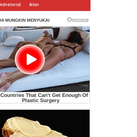
Advetorial
Iklan