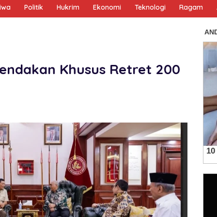
tiwa
Politik
Hukrim
Ekonomi
Teknologi
Ragam
endakan Khusus Retret 200