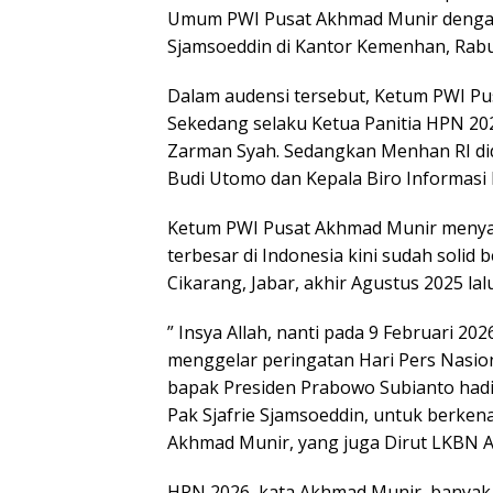
Umum PWI Pusat Akhmad Munir dengan 
Sjamsoeddin di Kantor Kemenhan, Rabu
Dalam audensi tersebut, Ketum PWI Pus
Sekedang selaku Ketua Panitia HPN 20
Zarman Syah. Sedangkan Menhan RI did
Budi Utomo dan Kepala Biro Informasi P
Ketum PWI Pusat Akhmad Munir menya
terbesar di Indonesia kini sudah solid
Cikarang, Jabar, akhir Agustus 2025 lalu
” Insya Allah, nanti pada 9 Februari 
menggelar peringatan Hari Pers Nasi
bapak Presiden Prabowo Subianto had
Pak Sjafrie Sjamsoeddin, untuk berkena
Akhmad Munir, yang juga Dirut LKBN A
HPN 2026, kata Akhmad Munir, banyak 