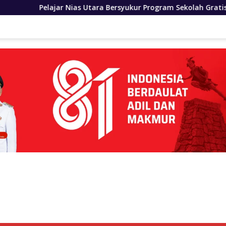
 Utara Bersyukur Program Sekolah Gratis Gubernur Bobby Nasu