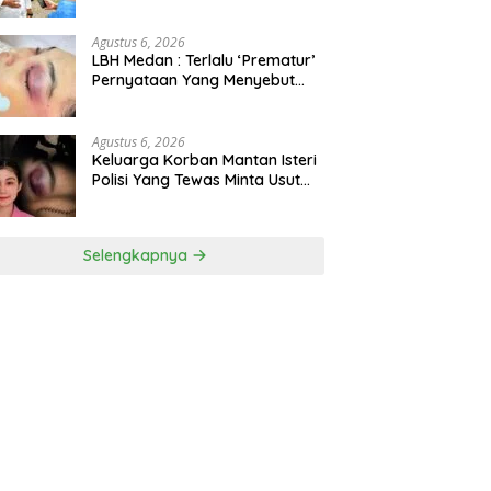
Binjai, Lima Rumah Dinas Eks
Bioskop Ria Dibongkar
Agustus 6, 2026
LBH Medan : Terlalu ‘Prematur’
Pernyataan Yang Menyebut
Kematian WLG Bunuh Diri
Agustus 6, 2026
Keluarga Korban Mantan Isteri
Polisi Yang Tewas Minta Usut
Tuntas Kasus Kematian
Selengkapnya