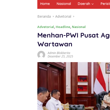
Home
Nasional
Daerah
Peris
Beranda
Advetorial
Advetorial
,
Headline
,
Nasional
Menhan-PWI Pusat Ag
Wartawan
Admin Blokberita
Desember 25, 2025