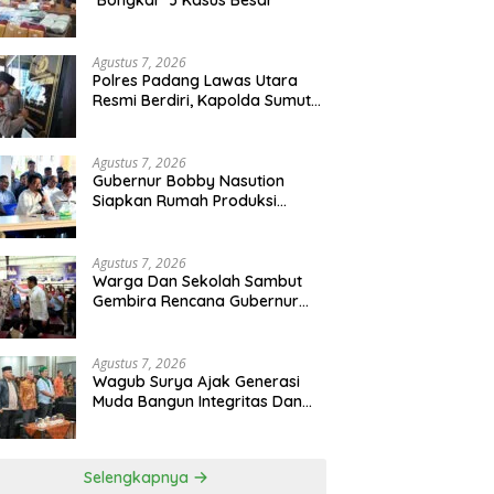
‘Bongkar’ 3 Kasus Besar
Agustus 7, 2026
Polres Padang Lawas Utara
Resmi Berdiri, Kapolda Sumut
Tekankan Pelayanan Humanis
Dan Penambahan Personil
Agustus 7, 2026
Gubernur Bobby Nasution
Siapkan Rumah Produksi
Kelapa Di Nias Utara
Agustus 7, 2026
Warga Dan Sekolah Sambut
Gembira Rencana Gubernur
Bobby Bangun SD Negeri
Lasara Di Nias Utara
Agustus 7, 2026
Wagub Surya Ajak Generasi
Muda Bangun Integritas Dan
Jauhi Narkoba
Selengkapnya