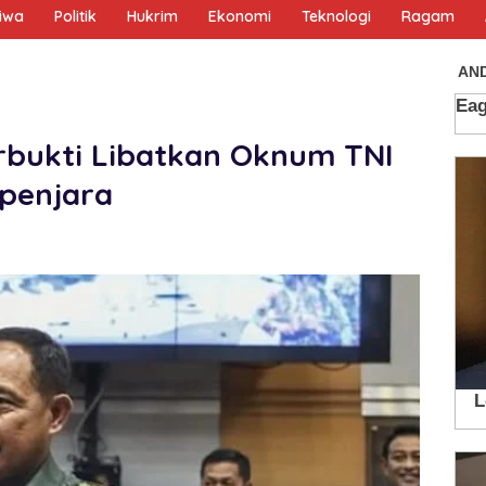
tiwa
Politik
Hukrim
Ekonomi
Teknologi
Ragam
erbukti Libatkan Oknum TNI
ipenjara