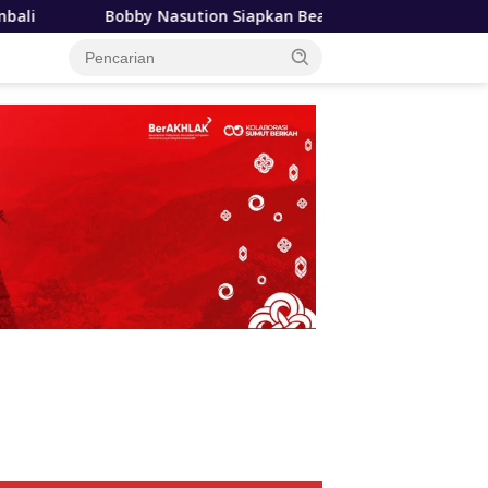
ion Siapkan Beasiswa Mahasiswa Poltekkes Gunungsitoli, Duku