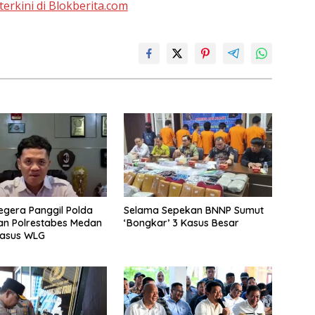
terkini di Blokberita.com
egera Panggil Polda
Selama Sepekan BNNP Sumut
an Polrestabes Medan
‘Bongkar’ 3 Kasus Besar
Kasus WLG