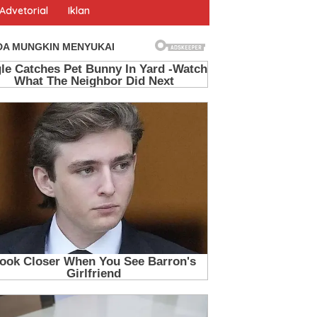
Advetorial
Iklan