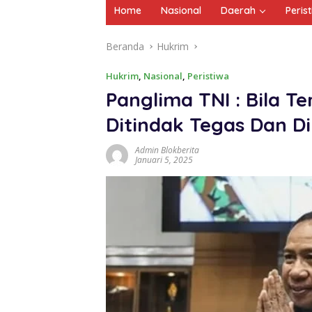
Home
Nasional
Daerah
Peris
Beranda
Hukrim
Hukrim
,
Nasional
,
Peristiwa
Panglima TNI : Bila T
Ditindak Tegas Dan D
Admin Blokberita
Januari 5, 2025