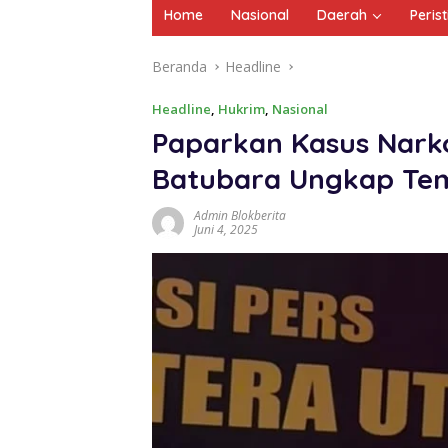
Home
Nasional
Daerah
Peris
Beranda
Headline
Headline
,
Hukrim
,
Nasional
Paparkan Kasus Narko
Batubara Ungkap Te
Admin Blokberita
Juni 4, 2025