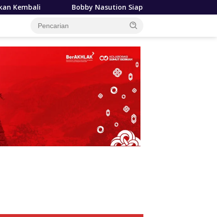
y Nasution Siapkan Beasiswa Mahasiswa Poltekkes Gunungsitol