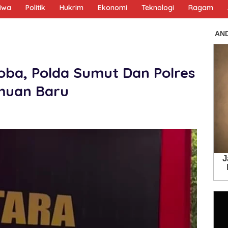
tiwa
Politik
Hukrim
Ekonomi
Teknologi
Ragam
ba, Polda Sumut Dan Polres
muan Baru