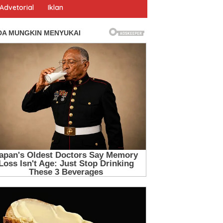
Advetorial
Iklan