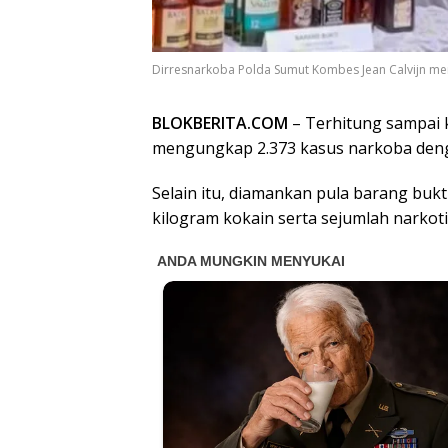
Dirresnarkoba Polda Sumut Kombes Jean Calvijn me
BLOKBERITA.COM
– Terhitung sampai k
mengungkap 2.373 kasus narkoba deng
Selain itu, diamankan pula barang bukti
kilogram kokain serta sejumlah narkoti