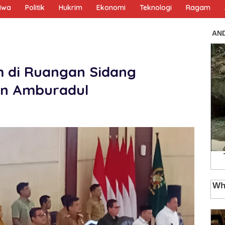
tiwa
Politik
Hukrim
Ekonomi
Teknologi
Ragam
m di Ruangan Sidang
an Amburadul