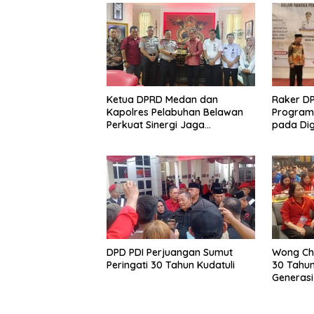
Ketua DPRD Medan dan
Raker D
Kapolres Pelabuhan Belawan
Program 
Perkuat Sinergi Jaga
pada Dig
Keamanan dan Dorong
Penguata
Kebangkitan Ekonomi Belawan
DPD PDI Perjuangan Sumut
Wong Chu
Peringati 30 Tahun Kudatuli
30 Tahun
Generas
Demokra