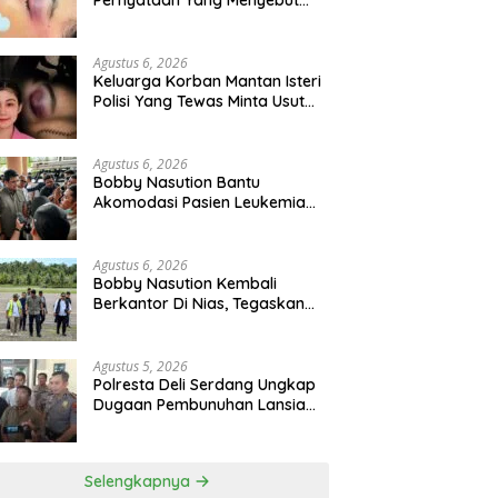
Pernyataan Yang Menyebut
Kematian WLG Bunuh Diri
Agustus 6, 2026
Keluarga Korban Mantan Isteri
Polisi Yang Tewas Minta Usut
Tuntas Kasus Kematian
Agustus 6, 2026
Bobby Nasution Bantu
Akomodasi Pasien Leukemia
Dan Kanker Tiroid Saat Tinjau
RSUD Thomsen
Agustus 6, 2026
Bobby Nasution Kembali
Berkantor Di Nias, Tegaskan
Komitmen Berkelanjutan
Bangun Kepulauan Nias
Agustus 5, 2026
Polresta Deli Serdang Ungkap
Dugaan Pembunuhan Lansia
Dalam Waktu Kurang Dari 48
Jam, Terduga Pelaku
Ditangkap
Selengkapnya