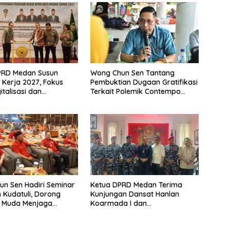
PRD Medan Susun
Wong Chun Sen Tantang
Kerja 2027, Fokus
Pembuktian Dugaan Gratifikasi
italisasi dan
Terkait Polemik Contempo
n Tiga Fungsi Dewan
Regency
n Sen Hadiri Seminar
Ketua DPRD Medan Terima
 Kudatuli, Dorong
Kunjungan Dansat Hanlan
i Muda Menjaga
Koarmada I dan
si
Danyonmarhanlan I Belawan,
Perkuat Sinergi Jaga