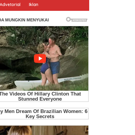
Advetorial
Iklan