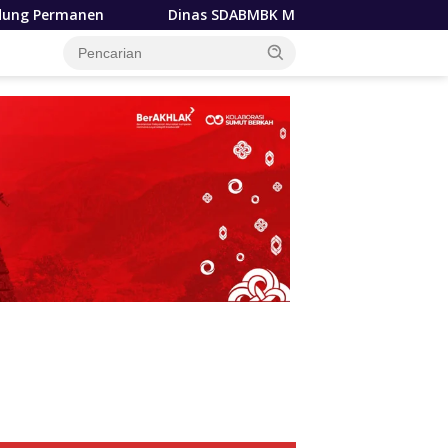
 SDABMBK Medan Terapkan Pola Jemput Bola, Percepat Penang