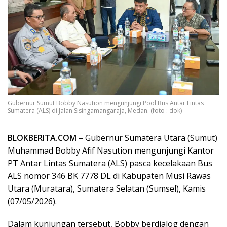
Gubernur Sumut Bobby Nasution mengunjungi Pool Bus Antar Lintas
Sumatera (ALS) di Jalan Sisingamangaraja, Medan. (foto : dok)
BLOKBERITA.COM
– Gubernur Sumatera Utara (Sumut)
Muhammad Bobby Afif Nasution mengunjungi Kantor
PT Antar Lintas Sumatera (ALS) pasca kecelakaan Bus
ALS nomor 346 BK 7778 DL di Kabupaten Musi Rawas
Utara (Muratara), Sumatera Selatan (Sumsel), Kamis
(07/05/2026).
Dalam kunjungan tersebut, Bobby berdialog dengan