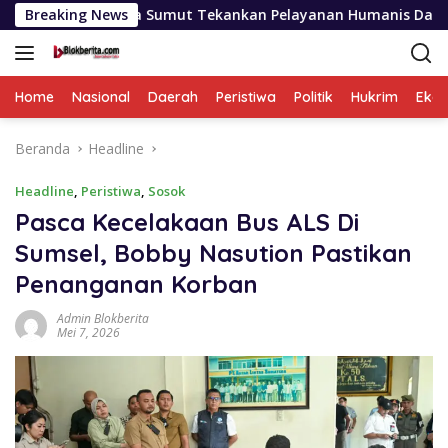
Langsung
olda Sumut Tekankan Pelayanan Humanis Dan Penambahan Perso
Breaking News
ke
konten
Home
Nasional
Daerah
Peristiwa
Politik
Hukrim
Eko
Beranda
Headline
Headline
,
Peristiwa
,
Sosok
Pasca Kecelakaan Bus ALS Di
Sumsel, Bobby Nasution Pastikan
Penanganan Korban
Admin Blokberita
Mei 7, 2026