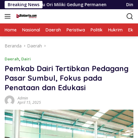
Langsung
 Ori Miliki Gedung Permanen
Breaking News
Dinas SDABMBK Medan Ter
ke
konten
Home
Nasional
Daerah
Peristiwa
Politik
Hukrim
Eko
Beranda
Daerah
Daerah
,
Dairi
Pemkab Dairi Tertibkan Pedagang
Pasar Sumbul, Fokus pada
Penataan dan Edukasi
Admin
April 15, 2025