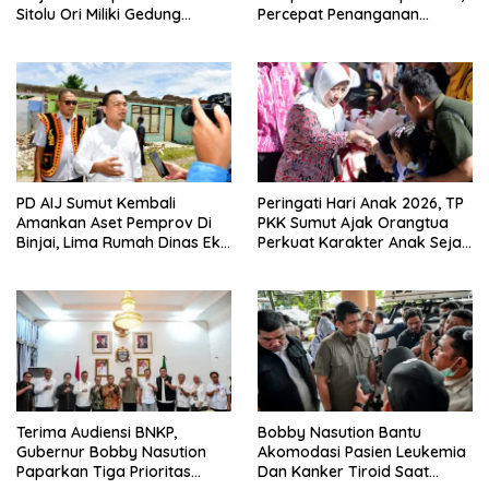
Sitolu Ori Miliki Gedung
Percepat Penanganan
Permanen
Infrastruktur hingga Tingkat
Kecamatan
PD AIJ Sumut Kembali
Peringati Hari Anak 2026, TP
Amankan Aset Pemprov Di
PKK Sumut Ajak Orangtua
Binjai, Lima Rumah Dinas Eks
Perkuat Karakter Anak Sejak
Bioskop Ria Dibongkar
Dari Keluarga
Terima Audiensi BNKP,
Bobby Nasution Bantu
Gubernur Bobby Nasution
Akomodasi Pasien Leukemia
Paparkan Tiga Prioritas
Dan Kanker Tiroid Saat