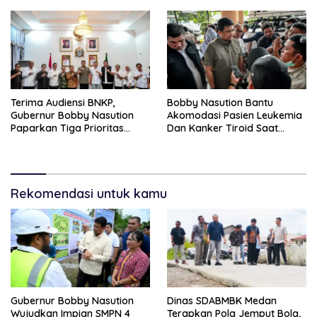
Terima Audiensi BNKP,
Bobby Nasution Bantu
Gubernur Bobby Nasution
Akomodasi Pasien Leukemia
Paparkan Tiga Prioritas
Dan Kanker Tiroid Saat
Pembangunan Kepulauan
Tinjau RSUD Thomsen
Nias
Rekomendasi untuk kamu
Gubernur Bobby Nasution
Dinas SDABMBK Medan
Wujudkan Impian SMPN 4
Terapkan Pola Jemput Bola,