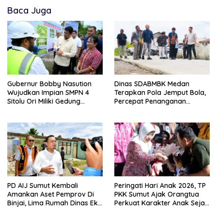
Baca Juga
Gubernur Bobby Nasution
Dinas SDABMBK Medan
Wujudkan Impian SMPN 4
Terapkan Pola Jemput Bola,
Sitolu Ori Miliki Gedung
Percepat Penanganan
Permanen
Infrastruktur hingga Tingkat
Kecamatan
PD AIJ Sumut Kembali
Peringati Hari Anak 2026, TP
Amankan Aset Pemprov Di
PKK Sumut Ajak Orangtua
Binjai, Lima Rumah Dinas Eks
Perkuat Karakter Anak Sejak
Bioskop Ria Dibongkar
Dari Keluarga