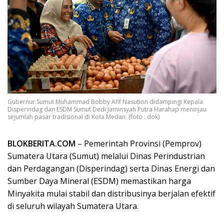
Gubernur Sumut Muhammad Bobby Afif Nasution didampingi Kepala
Disperindag dan ESDM Sumut Dedi Jaminsyah Putra Harahap meninjau
sejumlah pasar tradisional di Kota Medan. (foto : dok)
BLOKBERITA.COM
– Pemerintah Provinsi (Pemprov)
Sumatera Utara (Sumut) melalui Dinas Perindustrian
dan Perdagangan (Disperindag) serta Dinas Energi dan
Sumber Daya Mineral (ESDM) memastikan harga
Minyakita mulai stabil dan distribusinya berjalan efektif
di seluruh wilayah Sumatera Utara.