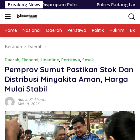
Langsung
a Divpropam Polri
Breaking News
Polres Padang Lawas Utara Resmi B
ke
konten
Home
Nasional
Daerah
Peristiwa
Politik
Hukrim
Eko
Beranda
Daerah
Daerah
,
Ekonomi
,
Headline
,
Peristiwa
,
Sosok
Pemprov Sumut Pastikan Stok Dan
Distribusi Minyakita Aman, Harga
Mulai Stabil
Admin Blokberita
Mei 19, 2026