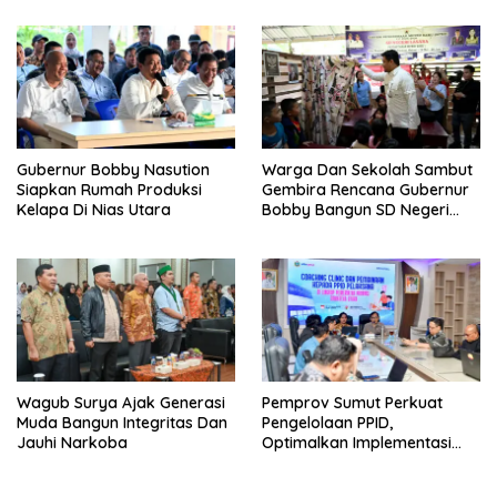
Personil
Gubernur Bobby Nasution
Warga Dan Sekolah Sambut
Siapkan Rumah Produksi
Gembira Rencana Gubernur
Kelapa Di Nias Utara
Bobby Bangun SD Negeri
Lasara Di Nias Utara
Wagub Surya Ajak Generasi
Pemprov Sumut Perkuat
Muda Bangun Integritas Dan
Pengelolaan PPID,
Jauhi Narkoba
Optimalkan Implementasi
Permendagri Nomor 2/2026