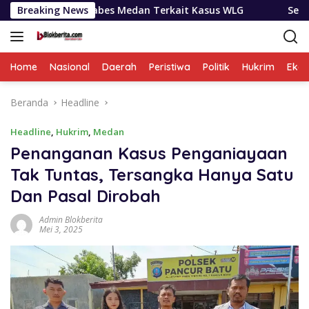
Langsung
stabes Medan Terkait Kasus WLG
Breaking News
Selama Sepekan BNNP 
ke
konten
Home
Nasional
Daerah
Peristiwa
Politik
Hukrim
Eko
Beranda
Headline
Headline
,
Hukrim
,
Medan
Penanganan Kasus Penganiayaan
Tak Tuntas, Tersangka Hanya Satu
Dan Pasal Dirobah
Admin Blokberita
Mei 3, 2025