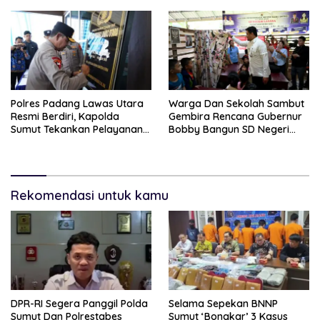
Polres Padang Lawas Utara
Warga Dan Sekolah Sambut
Resmi Berdiri, Kapolda
Gembira Rencana Gubernur
Sumut Tekankan Pelayanan
Bobby Bangun SD Negeri
Humanis Dan Penambahan
Lasara Di Nias Utara
Personil
Rekomendasi untuk kamu
DPR-RI Segera Panggil Polda
Selama Sepekan BNNP
Sumut Dan Polrestabes
Sumut ‘Bongkar’ 3 Kasus