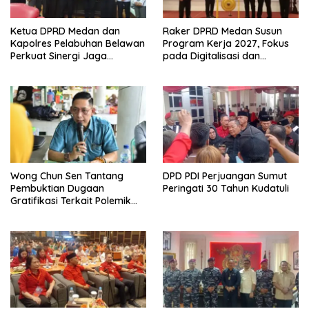
Ketua DPRD Medan dan
Raker DPRD Medan Susun
Kapolres Pelabuhan Belawan
Program Kerja 2027, Fokus
Perkuat Sinergi Jaga
pada Digitalisasi dan
Keamanan dan Dorong
Penguatan Tiga Fungsi
Kebangkitan Ekonomi
Dewan
Belawan
Wong Chun Sen Tantang
DPD PDI Perjuangan Sumut
Pembuktian Dugaan
Peringati 30 Tahun Kudatuli
Gratifikasi Terkait Polemik
Contempo Regency