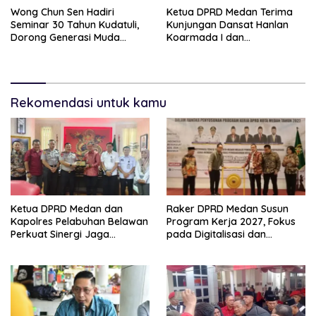
Wong Chun Sen Hadiri
Ketua DPRD Medan Terima
Seminar 30 Tahun Kudatuli,
Kunjungan Dansat Hanlan
Dorong Generasi Muda
Koarmada I dan
Menjaga Demokrasi
Danyonmarhanlan I Belawan,
Perkuat Sinergi Jaga
Kondusivitas Kota
Rekomendasi untuk kamu
Ketua DPRD Medan dan
Raker DPRD Medan Susun
Kapolres Pelabuhan Belawan
Program Kerja 2027, Fokus
Perkuat Sinergi Jaga
pada Digitalisasi dan
Keamanan dan Dorong
Penguatan Tiga Fungsi
Kebangkitan Ekonomi
Dewan
Belawan