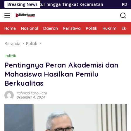
Langsung
ktur hingga Tingkat Kecamatan
Breaking News
PD AIJ Sumut Kembali 
ke
konten
Home
Nasional
Daerah
Peristiwa
Politik
Hukrim
Eko
Beranda
Politik
Politik
Pentingnya Peran Akademisi dan
Mahasiswa Hasilkan Pemilu
Berkualitas
Rahmad Karo-Karo
Desember 4, 2024