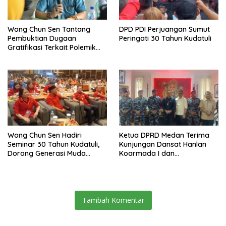
Wong Chun Sen Tantang
DPD PDI Perjuangan Sumut
Pembuktian Dugaan
Peringati 30 Tahun Kudatuli
Gratifikasi Terkait Polemik
Contempo Regency
Wong Chun Sen Hadiri
Ketua DPRD Medan Terima
Seminar 30 Tahun Kudatuli,
Kunjungan Dansat Hanlan
Dorong Generasi Muda
Koarmada I dan
Menjaga Demokrasi
Danyonmarhanlan I Belawan,
Perkuat Sinergi Jaga
Kondusivitas Kota
Tambah Komentar