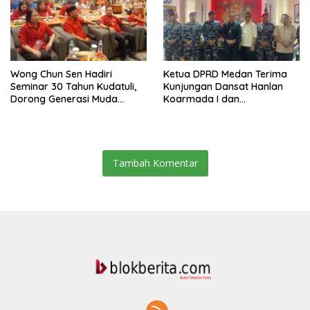
Wong Chun Sen Hadiri
Ketua DPRD Medan Terima
Seminar 30 Tahun Kudatuli,
Kunjungan Dansat Hanlan
Dorong Generasi Muda
Koarmada I dan
Menjaga Demokrasi
Danyonmarhanlan I Belawan,
Perkuat Sinergi Jaga
Kondusivitas Kota
Tambah Komentar