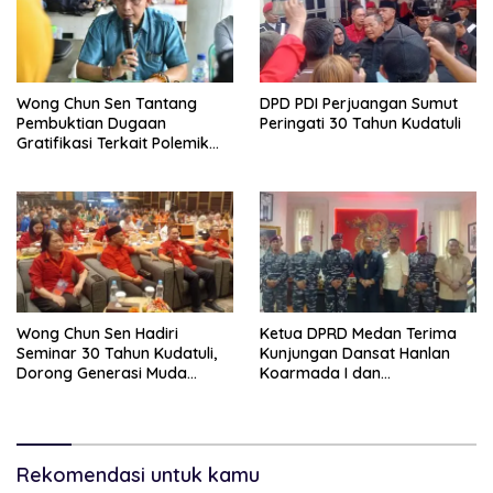
Wong Chun Sen Tantang
DPD PDI Perjuangan Sumut
Pembuktian Dugaan
Peringati 30 Tahun Kudatuli
Gratifikasi Terkait Polemik
Contempo Regency
Wong Chun Sen Hadiri
Ketua DPRD Medan Terima
Seminar 30 Tahun Kudatuli,
Kunjungan Dansat Hanlan
Dorong Generasi Muda
Koarmada I dan
Menjaga Demokrasi
Danyonmarhanlan I Belawan,
Perkuat Sinergi Jaga
Kondusivitas Kota
Rekomendasi untuk kamu