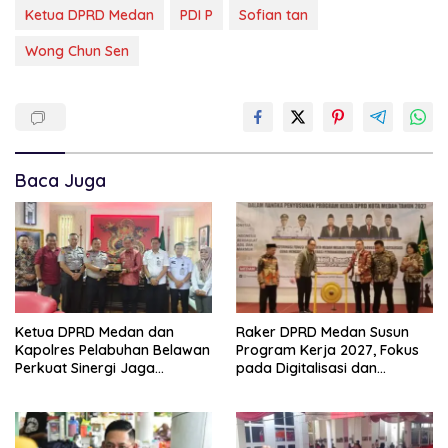
Ketua DPRD Medan
PDI P
Sofian tan
Wong Chun Sen
Baca Juga
Ketua DPRD Medan dan
Raker DPRD Medan Susun
Kapolres Pelabuhan Belawan
Program Kerja 2027, Fokus
Perkuat Sinergi Jaga
pada Digitalisasi dan
Keamanan dan Dorong
Penguatan Tiga Fungsi
Kebangkitan Ekonomi
Dewan
Belawan