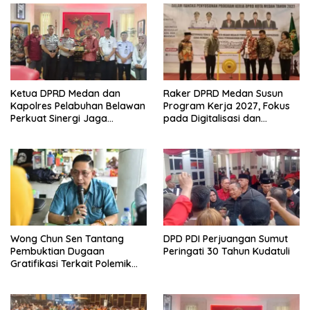
Ketua DPRD Medan dan
Raker DPRD Medan Susun
Kapolres Pelabuhan Belawan
Program Kerja 2027, Fokus
Perkuat Sinergi Jaga
pada Digitalisasi dan
Keamanan dan Dorong
Penguatan Tiga Fungsi
Kebangkitan Ekonomi
Dewan
Belawan
Wong Chun Sen Tantang
DPD PDI Perjuangan Sumut
Pembuktian Dugaan
Peringati 30 Tahun Kudatuli
Gratifikasi Terkait Polemik
Contempo Regency