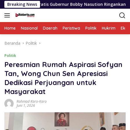
Langsung
Gratis Gubernur Bobby Nasution Ringankan Beban Orang Tua
Breaking News
ke
konten
Home
Nasional
Daerah
Peristiwa
Politik
Hukrim
Eko
Beranda
Politik
Politik
Peresmian Rumah Aspirasi Sofyan
Tan, Wong Chun Sen Apresiasi
Dedikasi Perjuangan untuk
Masyarakat
Rahmad Karo-Karo
Juni 1, 2026