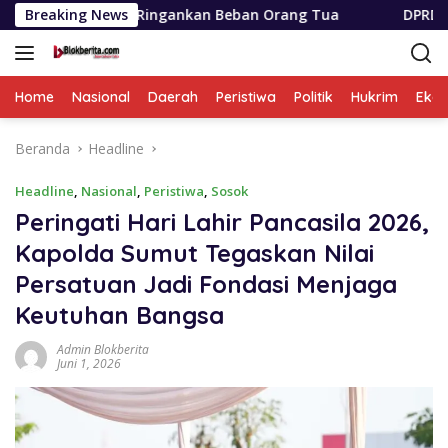
Langsung
tion Ringankan Beban Orang Tua
Breaking News
DPRD Sumut Apresiasi 
ke
konten
Home
Nasional
Daerah
Peristiwa
Politik
Hukrim
Eko
Beranda
Headline
Headline
,
Nasional
,
Peristiwa
,
Sosok
Peringati Hari Lahir Pancasila 2026,
Kapolda Sumut Tegaskan Nilai
Persatuan Jadi Fondasi Menjaga
Keutuhan Bangsa
Admin Blokberita
Juni 1, 2026