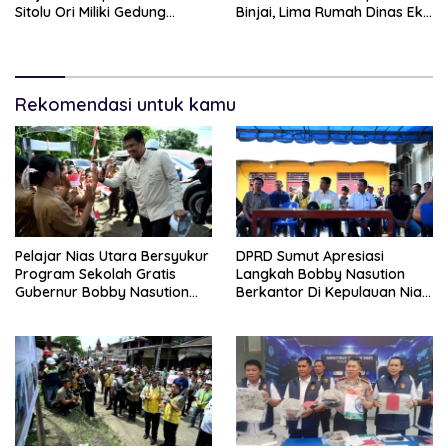
Sitolu Ori Miliki Gedung
Binjai, Lima Rumah Dinas Eks
Permanen
Bioskop Ria Dibongkar
Rekomendasi untuk kamu
Pelajar Nias Utara Bersyukur
DPRD Sumut Apresiasi
Program Sekolah Gratis
Langkah Bobby Nasution
Gubernur Bobby Nasution
Berkantor Di Kepulauan Nias,
Ringankan Beban Orang Tua
Dinilai Percepat
Pembangunan