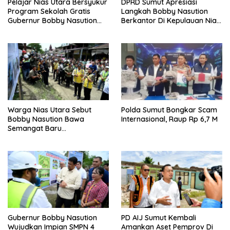
Pelajar Nias Utara Bersyukur
DPRD Sumut Apresiasi
Program Sekolah Gratis
Langkah Bobby Nasution
Gubernur Bobby Nasution
Berkantor Di Kepulauan Nias,
Ringankan Beban Orang Tua
Dinilai Percepat
Pembangunan
Warga Nias Utara Sebut
Polda Sumut Bongkar Scam
Bobby Nasution Bawa
Internasional, Raup Rp 6,7 M
Semangat Baru
Pembangunan Sumut
Gubernur Bobby Nasution
PD AIJ Sumut Kembali
Wujudkan Impian SMPN 4
Amankan Aset Pemprov Di