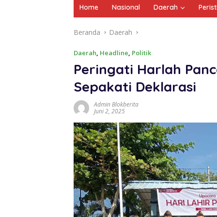
Home
Nasional
Daerah
Peris
Beranda
Daerah
Daerah
,
Headline
,
Politik
Peringati Harlah Pan
Sepakati Deklarasi
Admin Blokberita
Juni 2, 2025