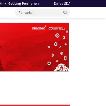
Dinas SDABMBK Medan Terapkan Pola Jemput Bola, Perc