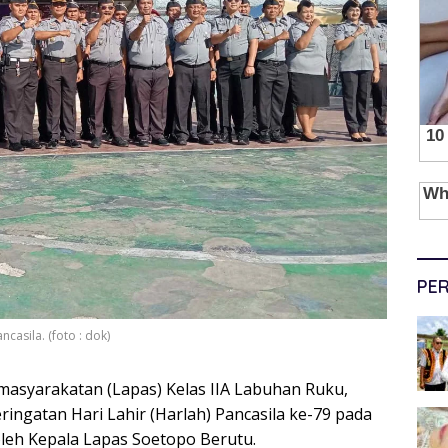
PER
casila. (foto : dok)
asyarakatan (Lapas) Kelas IIA Labuhan Ruku,
ingatan Hari Lahir (Harlah) Pancasila ke-79 pada
oleh Kepala Lapas Soetopo Berutu.