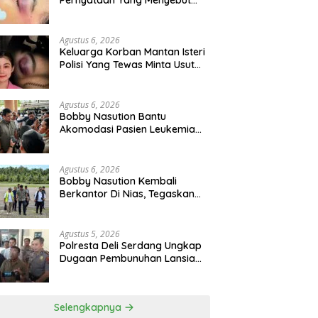
Pernyataan Yang Menyebut
Kematian WLG Bunuh Diri
Agustus 6, 2026
Keluarga Korban Mantan Isteri
Polisi Yang Tewas Minta Usut
Tuntas Kasus Kematian
Agustus 6, 2026
Bobby Nasution Bantu
Akomodasi Pasien Leukemia
Dan Kanker Tiroid Saat Tinjau
RSUD Thomsen
Agustus 6, 2026
Bobby Nasution Kembali
Berkantor Di Nias, Tegaskan
Komitmen Berkelanjutan
Bangun Kepulauan Nias
Agustus 5, 2026
Polresta Deli Serdang Ungkap
Dugaan Pembunuhan Lansia
Dalam Waktu Kurang Dari 48
Jam, Terduga Pelaku
Ditangkap
Selengkapnya