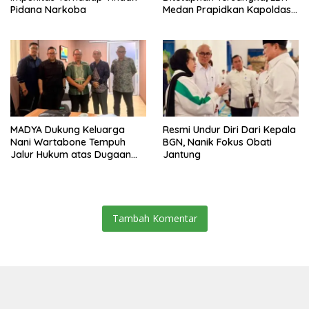
Pidana Narkoba
Medan Prapidkan Kapoldasu
Dan Jajaran
MADYA Dukung Keluarga
Resmi Undur Diri Dari Kepala
Nani Wartabone Tempuh
BGN, Nanik Fokus Obati
Jalur Hukum atas Dugaan
Jantung
Perusakan Cagar Budaya di
Gorontalo
Tambah Komentar