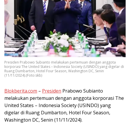
Presiden Prabowo Subianto melakukan pertemuan dengan anggota
korporasi The United States – Indonesia Society (USINDO) yang digelar di
Ruang Dumbarton, Hotel Four Season, Washington DC, Senin
(11/11/2024).(Foto:skb)
Blokberita.com
–
Presiden
Prabowo Subianto
melakukan pertemuan dengan anggota korporasi The
United States – Indonesia Society (USINDO) yang
digelar di Ruang Dumbarton, Hotel Four Season,
Washington DC, Senin (11/11/2024).