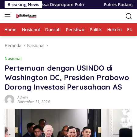
Langsung
sa Divpropam Polri
Breaking News
Polres Padang Lawas Utara Resmi 
ke
konten
Home
Nasional
Daerah
Peristiwa
Politik
Hukrim
Eko
Beranda
Nasional
Nasional
Pertemuan dengan USINDO di
Washington DC, Presiden Prabowo
Dorong Investasi Perusahaan AS
Admin
November 11, 2024