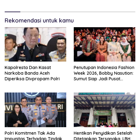
Gorontalo
Rekomendasi untuk kamu
Kapolresta Dan Kasat
Penutupan Indonesia Fashion
Narkoba Banda Aceh
Week 2026, Bobby Nasution:
Diperiksa Divpropam Polri
Sumut Siap Jadi Pusat
Fashion Indonesia Lewat
Wastra
Polri Komitmen Tak Ada
Hentikan Penyidikan Setelah
Impunitas Terhadap Tindak
Ditetapkan Tersangka, LBH