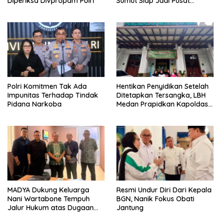
Diperiksa Divpropam Polri
Sumut Siap Jadi Pusat
Fashion Indonesia Lewat
Wastra
Polri Komitmen Tak Ada
Hentikan Penyidikan Setelah
Impunitas Terhadap Tindak
Ditetapkan Tersangka, LBH
Pidana Narkoba
Medan Prapidkan Kapoldasu
Dan Jajaran
MADYA Dukung Keluarga
Resmi Undur Diri Dari Kepala
Nani Wartabone Tempuh
BGN, Nanik Fokus Obati
Jalur Hukum atas Dugaan
Jantung
Perusakan Cagar Budaya di