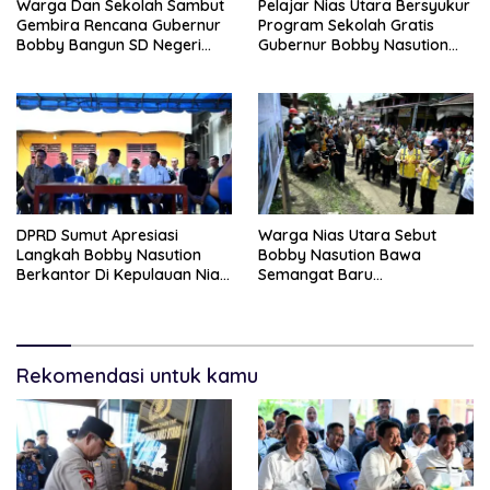
Warga Dan Sekolah Sambut
Pelajar Nias Utara Bersyukur
Gembira Rencana Gubernur
Program Sekolah Gratis
Bobby Bangun SD Negeri
Gubernur Bobby Nasution
Lasara Di Nias Utara
Ringankan Beban Orang Tua
DPRD Sumut Apresiasi
Warga Nias Utara Sebut
Langkah Bobby Nasution
Bobby Nasution Bawa
Berkantor Di Kepulauan Nias,
Semangat Baru
Dinilai Percepat
Pembangunan Sumut
Pembangunan
Rekomendasi untuk kamu