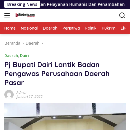
Langsung
kankan Pelayanan Humanis Dan Penambahan Personil
Breaking News
Po
ke
konten
Home
Nasional
Daerah
Peristiwa
Politik
Hukrim
Eko
Beranda
Daerah
Daerah
,
Dairi
Pj Bupati Dairi Lantik Badan
Pengawas Perusahaan Daerah
Pasar
Admin
Januari 17, 2025