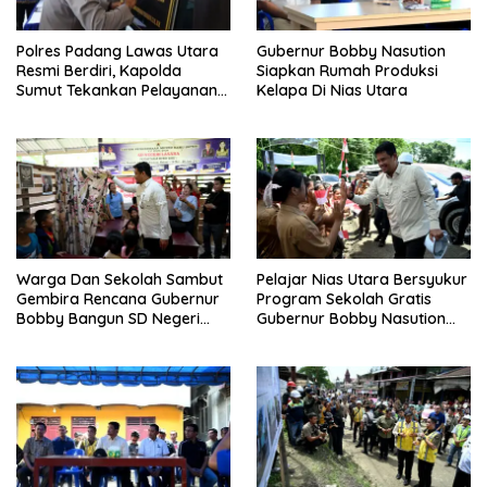
Polres Padang Lawas Utara
Gubernur Bobby Nasution
Resmi Berdiri, Kapolda
Siapkan Rumah Produksi
Sumut Tekankan Pelayanan
Kelapa Di Nias Utara
Humanis Dan Penambahan
Personil
Warga Dan Sekolah Sambut
Pelajar Nias Utara Bersyukur
Gembira Rencana Gubernur
Program Sekolah Gratis
Bobby Bangun SD Negeri
Gubernur Bobby Nasution
Lasara Di Nias Utara
Ringankan Beban Orang Tua