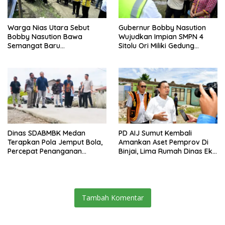
Warga Nias Utara Sebut
Gubernur Bobby Nasution
Bobby Nasution Bawa
Wujudkan Impian SMPN 4
Semangat Baru
Sitolu Ori Miliki Gedung
Pembangunan Sumut
Permanen
Dinas SDABMBK Medan
PD AIJ Sumut Kembali
Terapkan Pola Jemput Bola,
Amankan Aset Pemprov Di
Percepat Penanganan
Binjai, Lima Rumah Dinas Eks
Infrastruktur hingga Tingkat
Bioskop Ria Dibongkar
Kecamatan
Tambah Komentar