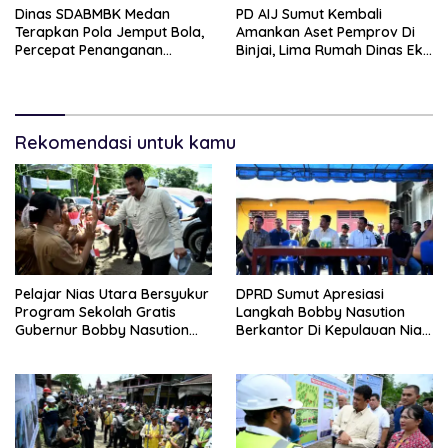
Dinas SDABMBK Medan
PD AIJ Sumut Kembali
Terapkan Pola Jemput Bola,
Amankan Aset Pemprov Di
Percepat Penanganan
Binjai, Lima Rumah Dinas Eks
Infrastruktur hingga Tingkat
Bioskop Ria Dibongkar
Kecamatan
Rekomendasi untuk kamu
Pelajar Nias Utara Bersyukur
DPRD Sumut Apresiasi
Program Sekolah Gratis
Langkah Bobby Nasution
Gubernur Bobby Nasution
Berkantor Di Kepulauan Nias,
Ringankan Beban Orang Tua
Dinilai Percepat
Pembangunan