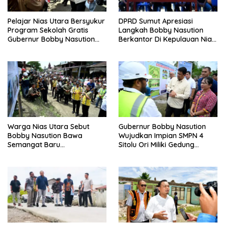
Pelajar Nias Utara Bersyukur
DPRD Sumut Apresiasi
Program Sekolah Gratis
Langkah Bobby Nasution
Gubernur Bobby Nasution
Berkantor Di Kepulauan Nias,
Ringankan Beban Orang Tua
Dinilai Percepat
Pembangunan
Warga Nias Utara Sebut
Gubernur Bobby Nasution
Bobby Nasution Bawa
Wujudkan Impian SMPN 4
Semangat Baru
Sitolu Ori Miliki Gedung
Pembangunan Sumut
Permanen