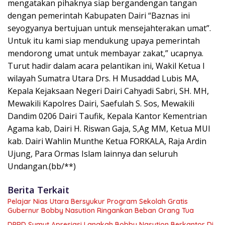
mengatakan pihaknya siap bergandengan tangan
dengan pemerintah Kabupaten Dairi “Baznas ini
seyogyanya bertujuan untuk mensejahterakan umat”.
Untuk itu kami siap mendukung upaya pemerintah
mendorong umat untuk membayar zakat,” ucapnya.
Turut hadir dalam acara pelantikan ini, Wakil Ketua I
wilayah Sumatra Utara Drs. H Musaddad Lubis MA,
Kepala Kejaksaan Negeri Dairi Cahyadi Sabri, SH. MH,
Mewakili Kapolres Dairi, Saefulah S. Sos, Mewakili
Dandim 0206 Dairi Taufik, Kepala Kantor Kementrian
Agama kab, Dairi H. Riswan Gaja, S,Ag MM, Ketua MUI
kab. Dairi Wahlin Munthe Ketua FORKALA, Raja Ardin
Ujung, Para Ormas Islam lainnya dan seluruh
Undangan.(bb/**)
Berita Terkait
Pelajar Nias Utara Bersyukur Program Sekolah Gratis
Gubernur Bobby Nasution Ringankan Beban Orang Tua
DPRD Sumut Apresiasi Langkah Bobby Nasution Berkantor Di