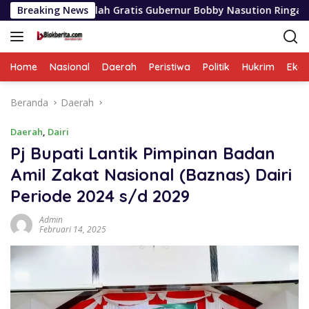
Langsung
am Sekolah Gratis Gubernur Bobby Nasution Ringankan Beban O
Breaking News
ke
konten
Home
Nasional
Daerah
Peristiwa
Politik
Hukrim
Eko
Beranda
Daerah
Daerah
,
Dairi
Pj Bupati Lantik Pimpinan Badan
Amil Zakat Nasional (Baznas) Dairi
Periode 2024 s/d 2029
Admin
Februari 14, 2025