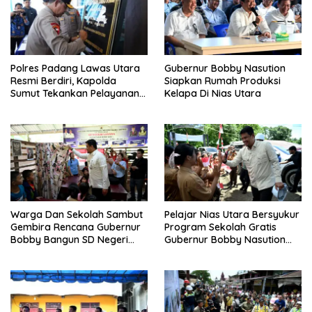
Polres Padang Lawas Utara
Gubernur Bobby Nasution
Resmi Berdiri, Kapolda
Siapkan Rumah Produksi
Sumut Tekankan Pelayanan
Kelapa Di Nias Utara
Humanis Dan Penambahan
Personil
Warga Dan Sekolah Sambut
Pelajar Nias Utara Bersyukur
Gembira Rencana Gubernur
Program Sekolah Gratis
Bobby Bangun SD Negeri
Gubernur Bobby Nasution
Lasara Di Nias Utara
Ringankan Beban Orang Tua