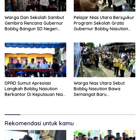
Warga Dan Sekolah Sambut
Pelajar Nias Utara Bersyukur
Gembira Rencana Gubernur
Program Sekolah Gratis
Bobby Bangun SD Negeri
Gubernur Bobby Nasution
Lasara Di Nias Utara
Ringankan Beban Orang Tua
DPRD Sumut Apresiasi
Warga Nias Utara Sebut
Langkah Bobby Nasution
Bobby Nasution Bawa
Berkantor Di Kepulauan Nias,
Semangat Baru
Dinilai Percepat
Pembangunan Sumut
Pembangunan
Rekomendasi untuk kamu