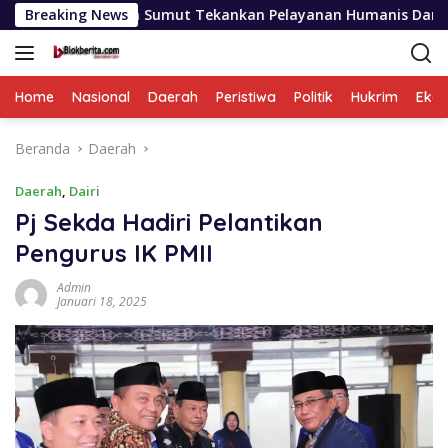
Langsung
lda Sumut Tekankan Pelayanan Humanis Dan Penambahan Person
Breaking News
ke
konten
Home
Nasional
Daerah
Peristiwa
Politik
Hukrim
Eko
Beranda
Daerah
Daerah
,
Dairi
Pj Sekda Hadiri Pelantikan
Pengurus IK PMII
Admin
Januari 18, 2025