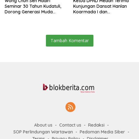
Wong Chun Sen Hadiri
Ketua DPRD Medan Terima
Seminar 30 Tahun Kudatuli,
Kunjungan Dansat Hanlan
Dorong Generasi Muda
Koarmada I dan
Menjaga Demokrasi
Danyonmarhanlan I Belawan,
Perkuat Sinergi Jaga
Kondusivitas Kota
Tambah Komentar
About us
Contact us
Redaksi
SOP Perlindungan Wartawan
Pedoman Media Siber
Terms
Privacy Policy
Disclaimer