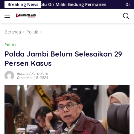
Langsung
lu Ori Miliki Gedung Permanen
Breaking News
Dinas SDABMBK Medan T
ke
konten
Beranda
Politik
Politik
Polda Jambi Belum Selesaikan 29
Persen Kasus
Rahmad Karo-Karo
Desember 10, 2024