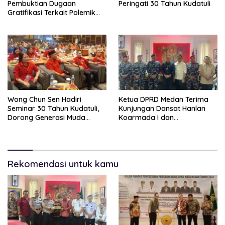
Pembuktian Dugaan
Peringati 30 Tahun Kudatuli
Gratifikasi Terkait Polemik
Contempo Regency
Wong Chun Sen Hadiri
Ketua DPRD Medan Terima
Seminar 30 Tahun Kudatuli,
Kunjungan Dansat Hanlan
Dorong Generasi Muda
Koarmada I dan
Menjaga Demokrasi
Danyonmarhanlan I Belawan,
Perkuat Sinergi Jaga
Kondusivitas Kota
Rekomendasi untuk kamu