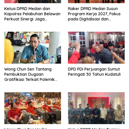
Ketua DPRD Medan dan
Raker DPRD Medan Susun
Kapolres Pelabuhan Belawan
Program Kerja 2027, Fokus
Perkuat Sinergi Jaga
pada Digitalisasi dan
Keamanan dan Dorong
Penguatan Tiga Fungsi
Kebangkitan Ekonomi
Dewan
Belawan
Wong Chun Sen Tantang
DPD PDI Perjuangan Sumut
Pembuktian Dugaan
Peringati 30 Tahun Kudatuli
Gratifikasi Terkait Polemik
Contempo Regency