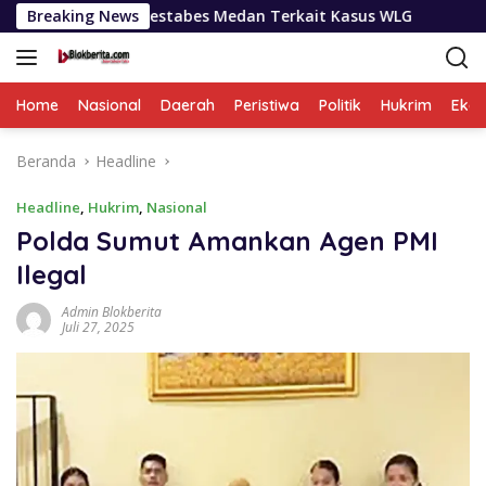
Langsung
 Polrestabes Medan Terkait Kasus WLG
Breaking News
Selama Sepekan
ke
konten
Home
Nasional
Daerah
Peristiwa
Politik
Hukrim
Eko
Beranda
Headline
Headline
,
Hukrim
,
Nasional
Polda Sumut Amankan Agen PMI
Ilegal
Admin Blokberita
Juli 27, 2025