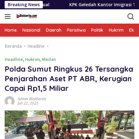
Langsung
sual
Breaking News
KPK Geledah Kantor Imigrasi Temukan Dugaan Pe
ke
konten
Home
Nasional
Daerah
Peristiwa
Politik
Hukrim
Eko
Beranda
Headline
Headline
,
Hukrim
,
Medan
Polda Sumut Ringkus 26 Tersangka
Penjarahan Aset PT ABR, Kerugian
Capai Rp1,5 Miliar
Admin Blokberita
Juli 22, 2025