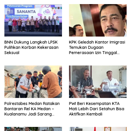
BNN Dukung Langkah LPSK
KPK Geledah Kantor Imigrasi
Pulihkan Korban Kekerasan
Temukan Dugaan
Seksual
Pemerasaan Izin Tinggal
WNA
Polrestabes Medan Ratakan
PWI Beri Kesempatan KTA
Bantaran Rel KA Medan –
Mati Lebih Dari Setahun Bisa
Kualanamu Jadi Sarang
Aktifkan Kembali
Narkoba, 3 Kg Ganja Serta
Sejumlah Paket Sabu Dan
Beragam Senjata Disita