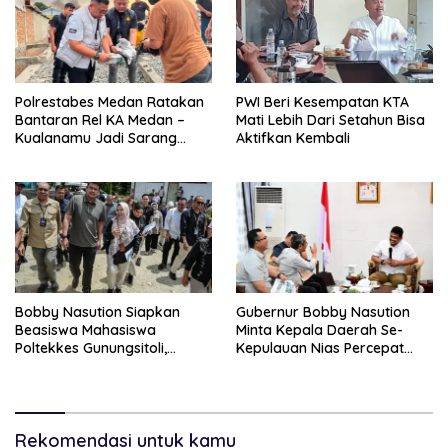
Polrestabes Medan Ratakan
PWI Beri Kesempatan KTA
Bantaran Rel KA Medan –
Mati Lebih Dari Setahun Bisa
Kualanamu Jadi Sarang
Aktifkan Kembali
Narkoba, 3 Kg Ganja Serta
Sejumlah Paket Sabu Dan
Beragam Senjata Disita
Bobby Nasution Siapkan
Gubernur Bobby Nasution
Beasiswa Mahasiswa
Minta Kepala Daerah Se-
Poltekkes Gunungsitoli,
Kepulauan Nias Percepat
Dukung Lahirnya Tenaga
Usulan BKP 2027
Kesehatan Kepulauan Nias
Rekomendasi untuk kamu