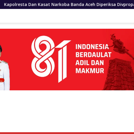
arkoba Banda Aceh Diperiksa Divpropam Polri
Polres P