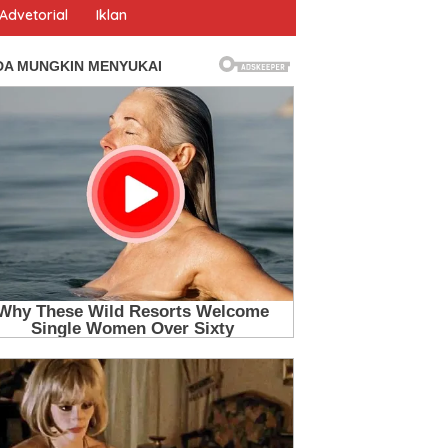
Advetorial
Iklan