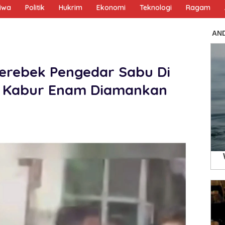
tiwa
Politik
Hukrim
Ekonomi
Teknologi
Ragam
 Gerebek Pengedar Sabu Di
a Kabur Enam Diamankan