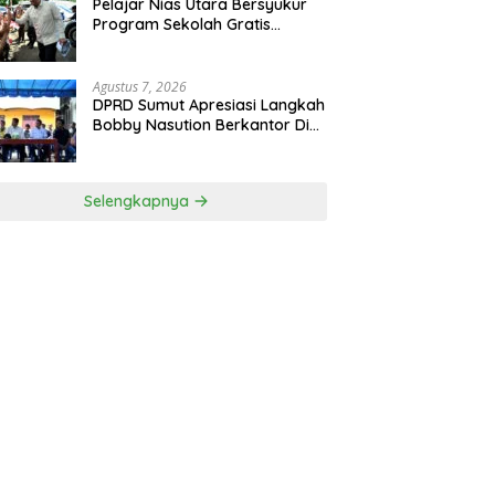
Pelajar Nias Utara Bersyukur
Program Sekolah Gratis
Gubernur Bobby Nasution
Ringankan Beban Orang Tua
Agustus 7, 2026
DPRD Sumut Apresiasi Langkah
Bobby Nasution Berkantor Di
Kepulauan Nias, Dinilai
Percepat Pembangunan
Selengkapnya