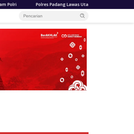
adang Lawas Utara Resmi Berdiri, Kapolda Sumut Tekankan Pe