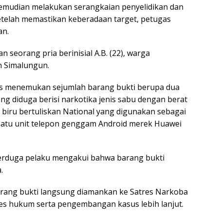
 kemudian melakukan serangkaian penyelidikan dan
Setelah memastikan keberadaan target, petugas
an.
n seorang pria berinisial A.B. (22), warga
 Simalungun.
as menemukan sejumlah barang bukti berupa dua
ang diduga berisi narkotika jenis sabu dengan berat
 biru bertuliskan National yang digunakan sebagai
satu unit telepon genggam Android merek Huawei
terduga pelaku mengakui bahwa barang bukti
.
barang bukti langsung diamankan ke Satres Narkoba
ses hukum serta pengembangan kasus lebih lanjut.