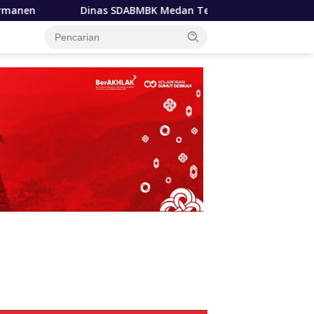
BK Medan Terapkan Pola Jemput Bola, Percepat Penanganan In