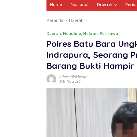
Home
Nasional
Daerah
Peris
Beranda
Daerah
Daerah
,
Headline
,
Hukrim
,
Peristiwa
Polres Batu Bara Ungk
Indrapura, Seorang 
Barang Bukti Hampir
Admin Blokberita
Mei 19, 2026