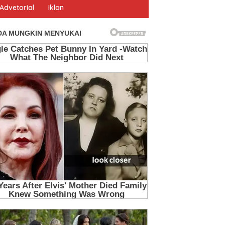
Advetorial
Iklan