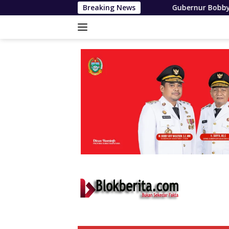
Langsung
Gubernur Bobby Nasution Wujudkan Impian S
Breaking News
ke
konten