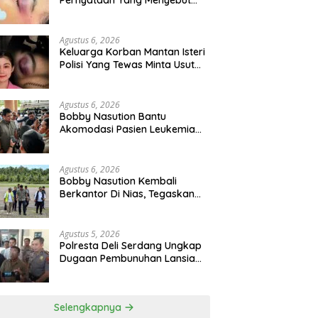
Pernyataan Yang Menyebut
Kematian WLG Bunuh Diri
Agustus 6, 2026
Keluarga Korban Mantan Isteri
Polisi Yang Tewas Minta Usut
Tuntas Kasus Kematian
Agustus 6, 2026
Bobby Nasution Bantu
Akomodasi Pasien Leukemia
Dan Kanker Tiroid Saat Tinjau
RSUD Thomsen
Agustus 6, 2026
Bobby Nasution Kembali
Berkantor Di Nias, Tegaskan
Komitmen Berkelanjutan
Bangun Kepulauan Nias
Agustus 5, 2026
Polresta Deli Serdang Ungkap
Dugaan Pembunuhan Lansia
Dalam Waktu Kurang Dari 48
Jam, Terduga Pelaku
Ditangkap
Selengkapnya