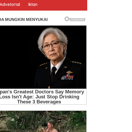
Advetorial
Iklan