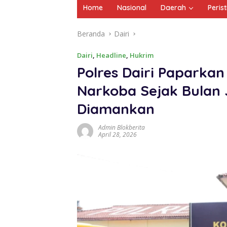
Home
Nasional
Daerah
Peris
Beranda
Dairi
Dairi
,
Headline
,
Hukrim
Polres Dairi Paparkan
Narkoba Sejak Bulan 
Diamankan
Admin Blokberita
April 28, 2026