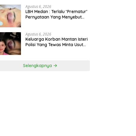
Bioskop Ria Dibongkar
Agustus 6, 2026
LBH Medan : Terlalu ‘Prematur’
Pernyataan Yang Menyebut
Kematian WLG Bunuh Diri
Agustus 6, 2026
Keluarga Korban Mantan Isteri
Polisi Yang Tewas Minta Usut
Tuntas Kasus Kematian
Selengkapnya