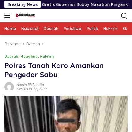
Langsung
lah Gratis Gubernur Bobby Nasution Ringankan Beban Orang Tu
Breaking News
ke
konten
Home
Nasional
Daerah
Peristiwa
Politik
Hukrim
Eko
Beranda
Daerah
Daerah
,
Headline
,
Hukrim
Polres Tanah Karo Amankan
Pengedar Sabu
Admin Blokberita
Desember 18, 2025