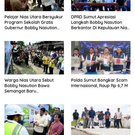
Pelajar Nias Utara Bersyukur
DPRD Sumut Apresiasi
Program Sekolah Gratis
Langkah Bobby Nasution
Gubernur Bobby Nasution
Berkantor Di Kepulauan Nias,
Ringankan Beban Orang Tua
Dinilai Percepat
Pembangunan
Warga Nias Utara Sebut
Polda Sumut Bongkar Scam
Bobby Nasution Bawa
Internasional, Raup Rp 6,7 M
Semangat Baru
Pembangunan Sumut