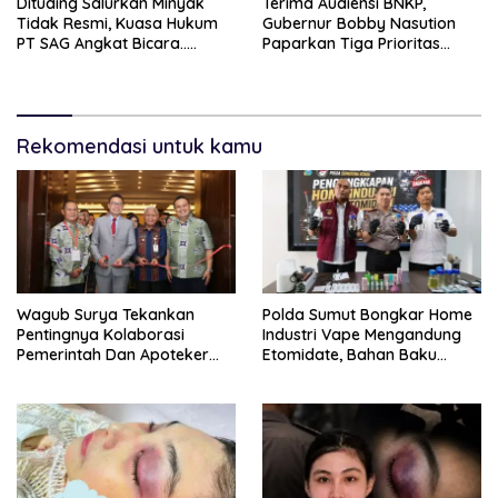
Dituding Salurkan Minyak
Terima Audiensi BNKP,
Tidak Resmi, Kuasa Hukum
Gubernur Bobby Nasution
PT SAG Angkat Bicara…..
Paparkan Tiga Prioritas
Pembangunan Kepulauan
Nias
Rekomendasi untuk kamu
Wagub Surya Tekankan
Polda Sumut Bongkar Home
Pentingnya Kolaborasi
Industri Vape Mengandung
Pemerintah Dan Apoteker
Etomidate, Bahan Baku
Hadapi Tantangan
Diduga Dipasok Dari
Kesehatan Global
Kamboja