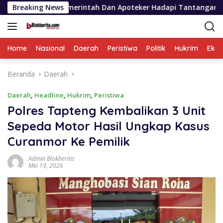
Langsung
emerintah Dan Apoteker Hadapi Tantangan Kesehatan Global
Breaking News
ke
konten
Home
Nasional
Daerah
Peristiwa
Politik
Hukrim
Eko
Beranda
Daerah
Daerah
,
Headline
,
Hukrim
,
Peristiwa
Polres Tapteng Kembalikan 3 Unit
Sepeda Motor Hasil Ungkap Kasus
Curanmor Ke Pemilik
Admin Blokberita
Mei 19, 2026