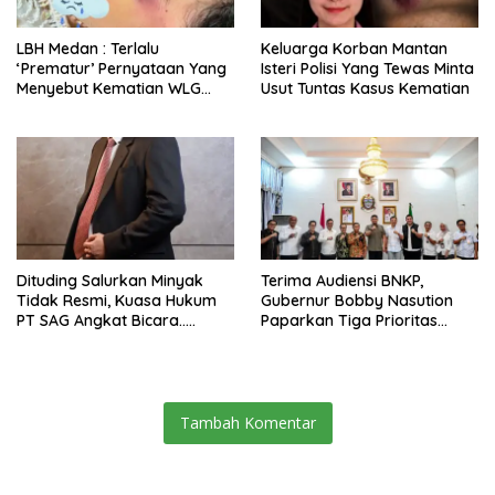
LBH Medan : Terlalu
Keluarga Korban Mantan
‘Prematur’ Pernyataan Yang
Isteri Polisi Yang Tewas Minta
Menyebut Kematian WLG
Usut Tuntas Kasus Kematian
Bunuh Diri
Dituding Salurkan Minyak
Terima Audiensi BNKP,
Tidak Resmi, Kuasa Hukum
Gubernur Bobby Nasution
PT SAG Angkat Bicara…..
Paparkan Tiga Prioritas
Pembangunan Kepulauan
Nias
Tambah Komentar