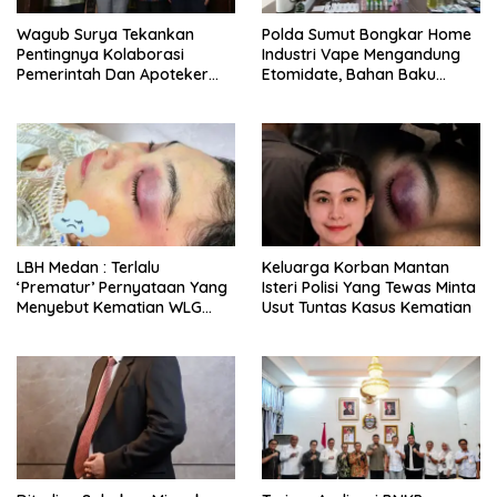
Wagub Surya Tekankan
Polda Sumut Bongkar Home
Pentingnya Kolaborasi
Industri Vape Mengandung
Pemerintah Dan Apoteker
Etomidate, Bahan Baku
Hadapi Tantangan
Diduga Dipasok Dari
Kesehatan Global
Kamboja
LBH Medan : Terlalu
Keluarga Korban Mantan
‘Prematur’ Pernyataan Yang
Isteri Polisi Yang Tewas Minta
Menyebut Kematian WLG
Usut Tuntas Kasus Kematian
Bunuh Diri