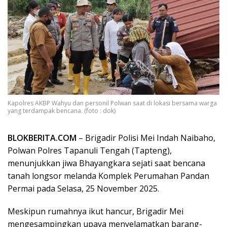
Kapolres AKBP Wahyu dan personil Polwan saat di lokasi bersama warga
yang terdampak bencana. (foto : dok)
BLOKBERITA.COM
– Brigadir Polisi Mei Indah Naibaho,
Polwan Polres Tapanuli Tengah (Tapteng),
menunjukkan jiwa Bhayangkara sejati saat bencana
tanah longsor melanda Komplek Perumahan Pandan
Permai pada Selasa, 25 November 2025.
Meskipun rumahnya ikut hancur, Brigadir Mei
mengesampingkan upaya menyelamatkan barang-