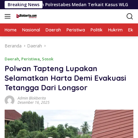
Langsung
t Dan Polrestabes Medan Terkait Kasus WLG
Breaking News
Selama Se
ke
konten
Home
Nasional
Daerah
Peristiwa
Politik
Hukrim
Eko
Beranda
Daerah
Daerah
,
Peristiwa
,
Sosok
Polwan Tapteng Lupakan
Selamatkan Harta Demi Evakuasi
Tetangga Dari Longsor
Admin Blokberita
Desember 16, 2025