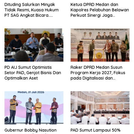
Dituding Salurkan Minyak
Ketua DPRD Medan dan
Tidak Resmi, Kuasa Hukum
Kapolres Pelabuhan Belawan
PT SAG Angkat Bicara…..
Perkuat Sinergi Jaga
Keamanan dan Dorong
Kebangkitan Ekonomi
Belawan
PD AIJ Sumut Optimistis
Raker DPRD Medan Susun
Setor PAD, Genjot Bisnis Dan
Program Kerja 2027, Fokus
Optimalkan Aset
pada Digitalisasi dan
Penguatan Tiga Fungsi
Dewan
Gubernur Bobby Nasution
PAD Sumut Lampaui 50%