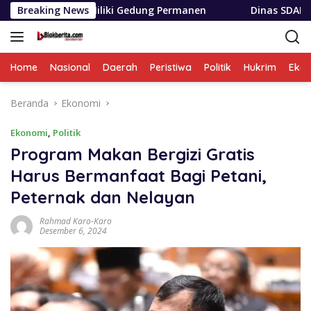
Langsung
iliki Gedung Permanen
Breaking News
Dinas SDABMBK Medan Terapkan 
ke
konten
Home
Nasional
Daerah
Peristiwa
Politik
Hukrim
Eko
Beranda
Ekonomi
Ekonomi
,
Politik
Program Makan Bergizi Gratis
Harus Bermanfaat Bagi Petani,
Peternak dan Nelayan
Rahmad Karo-Karo
Desember 6, 2024