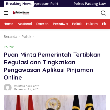
Langsung
Divpropam Polri
Breaking News
Polres Padang Lawas Utara Resmi Ber
ke
konten
Home
Nasional
Daerah
Peristiwa
Politik
Hukrim
Eko
Beranda
Politik
Politik
Puan Minta Pemerintah Tertibkan
Regulasi dan Tingkatkan
Pengawasan Aplikasi Pinjaman
Online
Rahmad Karo-Karo
Desember 17, 2024