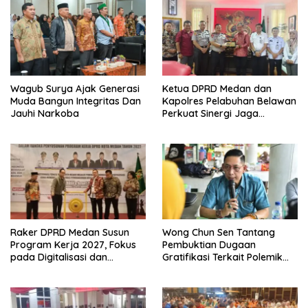
Wagub Surya Ajak Generasi
Ketua DPRD Medan dan
Muda Bangun Integritas Dan
Kapolres Pelabuhan Belawan
Jauhi Narkoba
Perkuat Sinergi Jaga
Keamanan dan Dorong
Kebangkitan Ekonomi
Belawan
Raker DPRD Medan Susun
Wong Chun Sen Tantang
Program Kerja 2027, Fokus
Pembuktian Dugaan
pada Digitalisasi dan
Gratifikasi Terkait Polemik
Penguatan Tiga Fungsi
Contempo Regency
Dewan