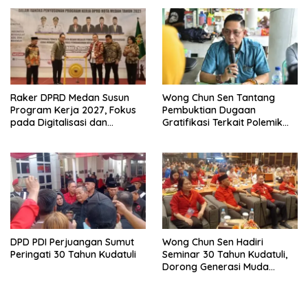
Kebangkitan Ekonomi
Belawan
Raker DPRD Medan Susun
Wong Chun Sen Tantang
Program Kerja 2027, Fokus
Pembuktian Dugaan
pada Digitalisasi dan
Gratifikasi Terkait Polemik
Penguatan Tiga Fungsi
Contempo Regency
Dewan
DPD PDI Perjuangan Sumut
Wong Chun Sen Hadiri
Peringati 30 Tahun Kudatuli
Seminar 30 Tahun Kudatuli,
Dorong Generasi Muda
Menjaga Demokrasi