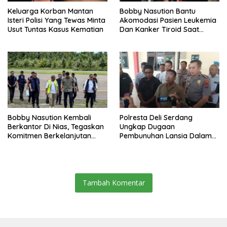
Keluarga Korban Mantan
Bobby Nasution Bantu
Isteri Polisi Yang Tewas Minta
Akomodasi Pasien Leukemia
Usut Tuntas Kasus Kematian
Dan Kanker Tiroid Saat
Tinjau RSUD Thomsen
Bobby Nasution Kembali
Polresta Deli Serdang
Berkantor Di Nias, Tegaskan
Ungkap Dugaan
Komitmen Berkelanjutan
Pembunuhan Lansia Dalam
Bangun Kepulauan Nias
Waktu Kurang Dari 48 Jam,
Terduga Pelaku Ditangkap
Tambah Komentar