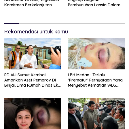
Komitmen Berkelanjutan
Pembunuhan Lansia Dalam
Bangun Kepulauan Nias
Waktu Kurang Dari 48 Jam,
Terduga Pelaku Ditangkap
Rekomendasi untuk kamu
PD AIJ Sumut Kembali
LBH Medan : Terlalu
Amankan Aset Pemprov Di
‘Prematur’ Pernyataan Yang
Binjai, Lima Rumah Dinas Eks
Menyebut Kematian WLG
Bioskop Ria Dibongkar
Bunuh Diri