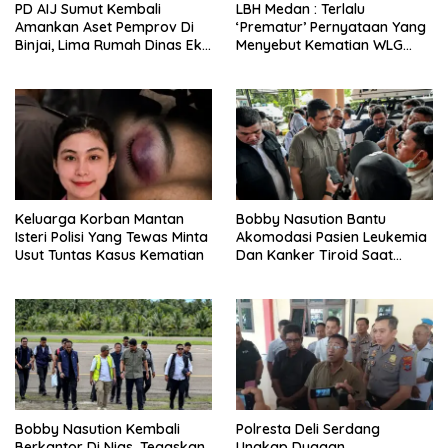
PD AIJ Sumut Kembali
LBH Medan : Terlalu
Amankan Aset Pemprov Di
‘Prematur’ Pernyataan Yang
Binjai, Lima Rumah Dinas Eks
Menyebut Kematian WLG
Bioskop Ria Dibongkar
Bunuh Diri
Keluarga Korban Mantan
Bobby Nasution Bantu
Isteri Polisi Yang Tewas Minta
Akomodasi Pasien Leukemia
Usut Tuntas Kasus Kematian
Dan Kanker Tiroid Saat
Tinjau RSUD Thomsen
Bobby Nasution Kembali
Polresta Deli Serdang
Berkantor Di Nias, Tegaskan
Ungkap Dugaan