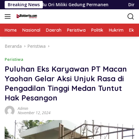
Langsung
 Ori Miliki Gedung Permanen
Breaking News
Dinas SDABMBK Medan Ter
ke
konten
Home
Nasional
Daerah
Peristiwa
Politik
Hukrim
Eko
Beranda
Peristiwa
Peristiwa
Puluhan Eks Karyawan PT Macan
Yaohan Gelar Aksi Unjuk Rasa di
Pengadilan Tinggi Medan Tuntut
Hak Pesangon
Admin
November 12, 2024